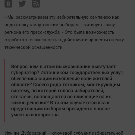
Наша победа
Общество
- Мы рассматриваем эту избирательную кампанию как
Политика
подготовку к мартовским выборам, - цитирует главу
региона его пресс-служба. - Это была возможность
Экономика
отработать слаженность в действиях и провести оценку
Происшествия
технической оснащенности.
Здоровье
Культура
Вопрос: кем в этом высказывании выступает
Курилка
губернатор? Источником государственных услуг,
Мнения
обеспечивающим изъявление воли жителей
области? Своего рода техником, монтирующим
систему, по которой голоса избирателей,
Спорт
стекаясь, воплощаются во влияющие на их
жизнь решения? В таком случае отсылка к
Технологии
предстоящим выборам президента вполне
Отраслевые темы
уместна и корректна.
Hедвижимость
Образование
Или же Дубровский – ключевой субъект избирательной