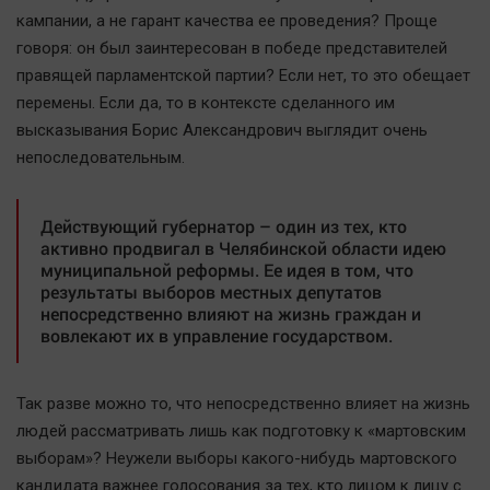
Автомобили
кампании, а не гарант качества ее проведения? Проще
говоря: он был заинтересован в победе представителей
XX век: криминальные уроки
правящей парламентской партии? Если нет, то это обещает
Банки
перемены. Если да, то в контексте сделанного им
Медиаграмотность
высказывания Борис Александрович выглядит очень
Медицина
непоследовательным.
Новости компаний
Действующий губернатор – один из тех, кто
Прогулки по городу Ч
активно продвигал в Челябинской области идею
муниципальной реформы. Ее идея в том, что
Спецпроект
результаты выборов местных депутатов
Статистика
непосредственно влияют на жизнь граждан и
вовлекают их в управление государством.
Челябинск космический
Другие рубрики
Так разве можно то, что непосредственно влияет на жизнь
Bookworms
людей рассматривать лишь как подготовку к «мартовским
English version
выборам»? Неужели выборы какого-нибудь мартовского
Online-консультация
кандидата важнее голосования за тех, кто лицом к лицу с