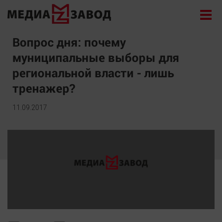
Новости
Вопрос дня: почему
муниципальные выборы для
Экономика
региональной власти - лишь
Происшествия
тренажер?
Общество
Политика
11.09.2017
Культура
Здоровье
Спорт
Курилка
Поиск
Архив