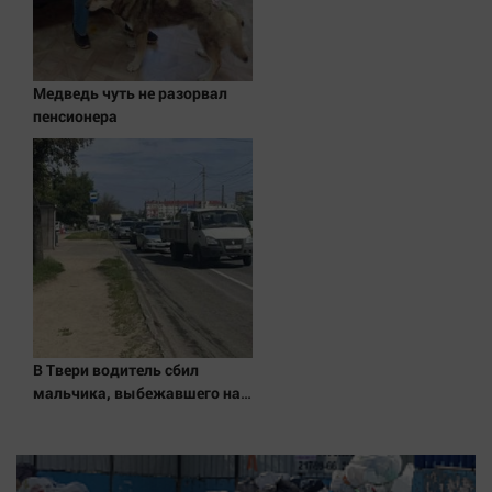
Наука
Обсуждаем
Отдых
Медведь чуть не разорвал
Персона
пенсионера
Последняя инстанция
Светская жизнь
Тенденции
Точка на карте
В Твери водитель сбил
мальчика, выбежавшего на
дорогу из-за автобуса –
Новости Твери и городов
Тверской области сегодня -
Afanasy.biz – Тверские