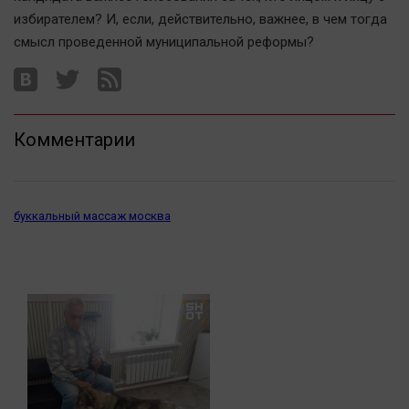
Актуальная тема
избирателем? И, если, действительно, важнее, в чем тогда
смысл проведенной муниципальной реформы?
Афиша
Блогеркуль
Быстрый медиазавод
Комментарии
Вирус чтения
Вкусное
Гороскоп
буккальный массаж москва
Дети
ЖКХ
Интервью
Качество жизни
Конкурс
Народная журналистика