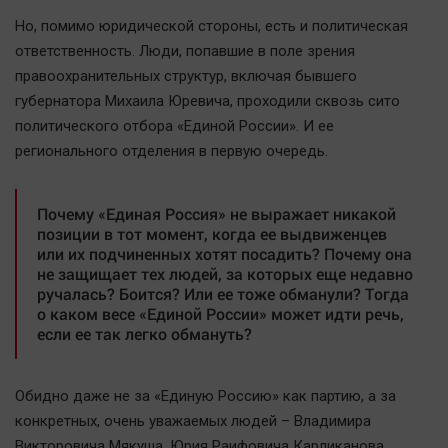
Наша победа
Но, помимо юридической стороны, есть и политическая
Общество
ответственность. Люди, попавшие в поле зрения
правоохранительных структур, включая бывшего
Политика
губернатора Михаила Юревича, проходили сквозь сито
Экономика
политического отбора «Единой России». И ее
Происшествия
регионального отделения в первую очередь.
Здоровье
Культура
Почему «Единая Россия» не выражает никакой
Курилка
позиции в тот момент, когда ее выдвиженцев
или их подчиненных хотят посадить? Почему она
Мнения
не защищает тех людей, за которых еще недавно
ручалась? Боится? Или ее тоже обманули? Тогда
о каком весе «Единой России» может идти речь,
Спорт
если ее так легко обмануть?
Технологии
Отраслевые темы
Обидно даже не за «Единую Россию» как партию, а за
Hедвижимость
конкретных, очень уважаемых людей – Владимира
Образование
Викторовича Мякуша, Юрия Раифовича Карликанова,