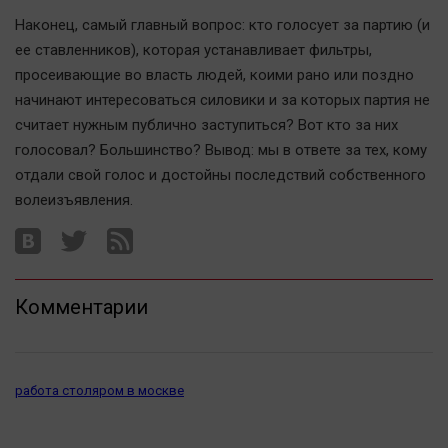
Актуальная тема
Наконец, самый главный вопрос: кто голосует за партию (и
ее ставленников), которая устанавливает фильтры,
Афиша
просеивающие во власть людей, коими рано или поздно
Блогеркуль
начинают интересоваться силовики и за которых партия не
считает нужным публично заступиться? Вот кто за них
Быстрый медиазавод
голосовал? Большинство? Вывод: мы в ответе за тех, кому
Вирус чтения
отдали свой голос и достойны последствий собственного
Вкусное
волеизъявления.
Гороскоп
Дети
ЖКХ
Комментарии
Интервью
Качество жизни
Конкурс
работа столяром в москве
Народная журналистика