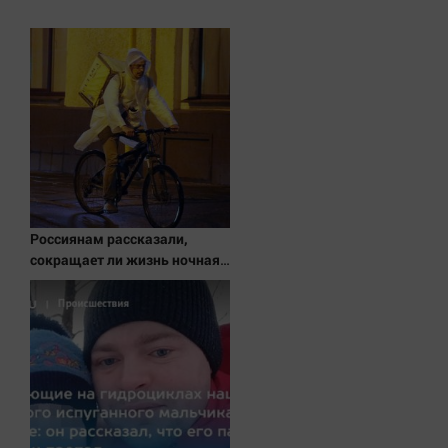
Наука
Обсуждаем
Отдых
Персона
Последняя инстанция
Светская жизнь
Тенденции
Точка на карте
Россиянам рассказали,
сокращает ли жизнь ночная
работа