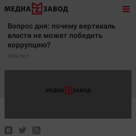
Новости
Вопрос дня: почему вертикаль
власти не может победить
Экономика
коррупцию?
Происшествия
Общество
20.06.2017
Политика
Культура
Здоровье
Спорт
Курилка
Поиск
Архив