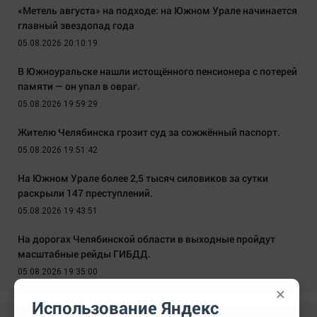
«Метель августа» на подходе: на Южном Урале начинается
главный звездопад года
05.08.2026 20:10:19
В Южноуральске нашли истощённого пенсионера с потерей
памяти — он упал в овраг.
05.08.2026 19:59:29
Жителю Челябинска грозит суд за сожжённый паспорт.
05.08.2026 19:51:42
На Южном Урале более 2,5 тысяч силовиков за сутки
раскрыли 147 преступлений.
05.08.2026 19:43:51
На дорогах Челябинской области в выходные пройдут
масштабные рейды ГИБДД.
05.08.2026 19:35:00
×
Использование Яндекс