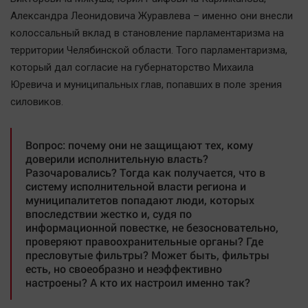
Автомобили
Александра Леонидовича Журавлева – именно они внесли
XX век: криминальные уроки
колоссальный вклад в становление парламентаризма на
территории Челябинской области. Того парламентаризма,
Банки
который дал согласие на губернаторство Михаила
Медиаграмотность
Юревича и муниципальных глав, попавших в поле зрения
Медицина
силовиков.
Новости компаний
Вопрос: почему они не защищают тех, кому
Прогулки по городу Ч
доверили исполнительную власть?
Разочаровались? Тогда как получается, что в
Спецпроект
систему исполнительной власти региона и
Статистика
муниципалитетов попадают люди, которых
впоследствии жестко и, судя по
Челябинск космический
информационной повестке, не безосновательно,
Другие рубрики
проверяют правоохранительные органы? Где
пресловутые фильтры? Может быть, фильтры
Bookworms
есть, но своеобразно и неэффективно
English version
настроены? А кто их настроил именно так?
Online-консультация