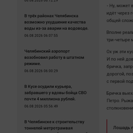
06.08.2026 06:12:29
- Ну, может 
идёт через 
В трёх районах Челябинска
общей сложн
возможно ухудшение качества
воды из-за аварии на водоводе.
Вполне реал
06.08.2026 06:07:55
три-четыре 
Челябинский аэропорт
Ох уж эти ку
возобновил работу в штатном
И по ней до
режиме.
бричка, зап
06.08.2026 06:00:29
дорогой, поэ
с первой под
В Кусе осудили курьера,
забравшего у вдовы бойца СВО
Бричка выех
почти 4 миллиона рублей.
Петро. Рыжа
06.08.2026 05:56:49
столкновени
В Челябинске к строительству
Лошадь п
тоннелей метротрамвая