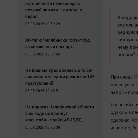
истощённого пенсионера с
потерей памяти — он упал в
овраг.
А ведь д
еле слыш
05.08.2026 19:59:29
вернулся
кивнул г
Жителю Челябинска грозит суд
за сожжённый паспорт.
нему при
поляна"…
05.08.2026 19:51:42
На Южном Урале более 2,5 тысяч
силовиков за сутки раскрыли 147
При слове П
преступлений.
менее уверен
05.08.2026 19:43:51
надо", - пок
Яновский сня
На дорогах Челябинской области
сдаюсь в пл
в выходные пройдут
масштабные рейды ГИБДД.
сдержал. Ко
известно, б
05.08.2026 19:35:00