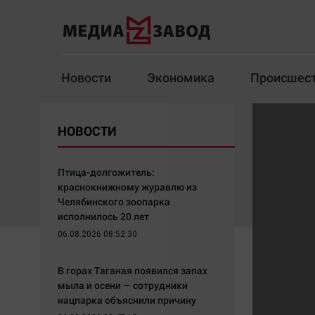
Новости
Экономика
Происшес
Новости
Экономика
НОВОСТИ
Здоровье
Спорт
Кур
Птица-долгожитель:
краснокнижному журавлю из
Челябинского зоопарка
исполнилось 20 лет
Архив
06.08.2026 08:52:30
Наша победа
Спорт
В горах Таганая появился запах
Общество
Технологии
мыла и осени — сотрудники
нацпарка объяснили причину
Политика
Отраслевые темы