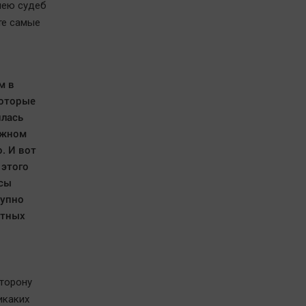
лею судеб
 те самые
м в
которые
илась
ожном
. И вот
 этого
асы
тупно
стных
сторону
икаких