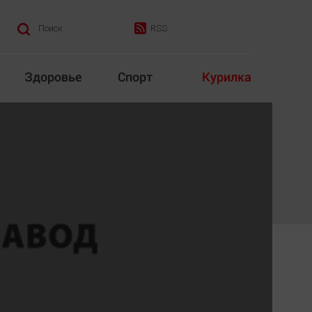
RSS
Поиск
Здоровье
Спорт
Курилка
итика
Культура
Конкурс
Народная журналистика
Наука