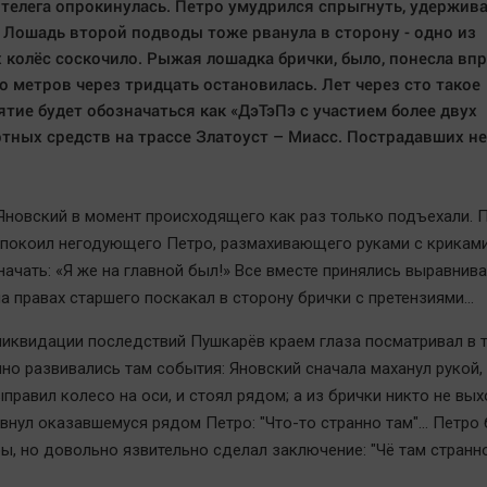
 телега опрокинулась. Петро умудрился спрыгнуть, удержив
 Лошадь второй подводы тоже рванула в сторону - одно из
 колёс соскочило. Рыжая лошадка брички, было, понесла вп
но метров через тридцать остановилась. Лет через сто такое
тие будет обозначаться как «ДэТэПэ с участием более двух
тных средств на трассе Златоуст – Миасс. Пострадавших не
Яновский в момент происходящего как раз только подъехали. 
спокоил негодующего Петро, размахивающего руками с криками
ачать: «Я же на главной был!» Все вместе принялись выравниват
а правах старшего поскакал в сторону брички с претензиями...
ликвидации последствий Пушкарёв краем глаза посматривал в т
нно развивались там события: Яновский сначала маханул рукой,
правил колесо на оси, и стоял рядом; а из брички никто не вых
внул оказавшемуся рядом Петро: "Что-то странно там"… Петро 
ы, но довольно язвительно сделал заключение: "Чё там странн