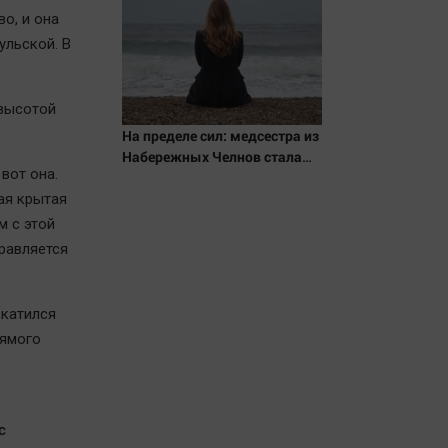
о, и она
ульской. В
 высотой
На пределе сил: медсестра из
Набережных Челнов стала
 вот она.
самым уставшим человеком
в России 06/08/2026 –
ая крытая
Новости
м с этой
правляется
вкатился
рямого
с