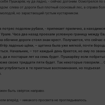
 себя Пушкарёв; ну да ладно, - сейчас догоним. Осмотрелся по
ядом: слева от дороги был плотный сосновый лес, а справа бол
 молодой, но зарастающий густым кустарником.
 потряс подолом рубахи, - припекает прилично, а находимс
а Урале. Часа два назад проехали условную границу между Е
на обочине дороги стоял знак-крест. Получается, что сейчас 
Обтёр ладонью щёки, – щетина была уже мягкой, почти бород
ться. Начальник, – тот каждый день бреется, но ему по зва
, да и постарше лет на семь будет. Пушкарёву если побритьс
оже своих тридцати пяти будет. Так некоторые говорили…. 
ал углубляться в те приятные воспоминания, но подъехал
.
лжен быть свёрток направо.
ели вперёд – никакого просвета не проглядывалось.