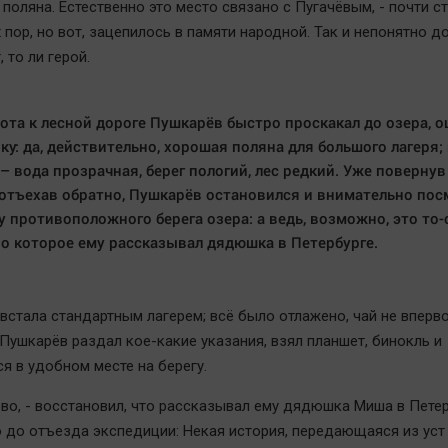
поляна. Естественно это место связано с Пугачёвым, - почти ст
 пор, но вот, зацепилось в памяти народной. Так и непонятно до
, то ли герой.
ота к лесной дороге Пушкарёв быстро проскакал до озера, о
ку: да, действительно, хорошая поляна для большого лагеря;
– вода прозрачная, берег пологий, лес редкий. Уже повернув
отъехав обратно, Пушкарёв остановился и внимательно пос
у противоположного берега озера: а ведь, возможно, это то
ро которое ему рассказывал дядюшка в Петербурге.
встала стандартным лагерем; всё было отлажено, чай не вперв
 Пушкарёв раздал кое-какие указания, взял планшет, бинокль и
я в удобном месте на берегу.
во, - восстановил, что рассказывал ему дядюшка Миша в Петер
 до отъезда экспедиции: Некая история, передающаяся из уст 