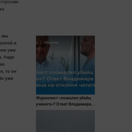
 сторонам
ее
я мы
вропой и
они уже
а. Надо
нию
я, то он
Он уже
Журналист «пожалел убийц
ученого»? Ответ Владимира
Ворсобина на отклики
читателей