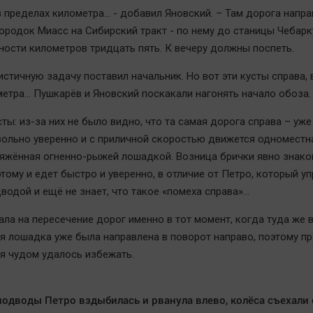
в пределах километра… - добавил Яновский. – Там дорога направ
городок Миасс на Сибирский тракт - по нему до станицы Чебарк
ости километров тридцать пять. К вечеру должны поспеть.
истичную задачу поставил начальник. Но вот эти кусты справа,
метра… Пушкарёв и Яновский поскакали нагонять начало обоза.
сты: из-за них не было видно, что та самая дорога справа – уже
вольно уверенно и с приличной скоростью движется одноместн
ряжённая огненно-рыжей лошадкой. Возница брички явно знако
тому и едет быстро и уверенно, в отличие от Петро, который у
водой и ещё не знает, что такое «помеха справа»…
ала на пересечение дорог именно в тот момент, когда туда же 
я лошадка уже была направлена в поворот направо, поэтому п
я чудом удалось избежать.
одводы Петро вздыбилась и рванула влево, колёса съехали 