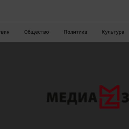
твия
Общество
Политика
Культура
Происшествия
Общество
Пол
илка
Новости компаний
Афиша
Прогулки по городу Ч
Блогеркуль
Спецпроект
Быстрый медиазавод