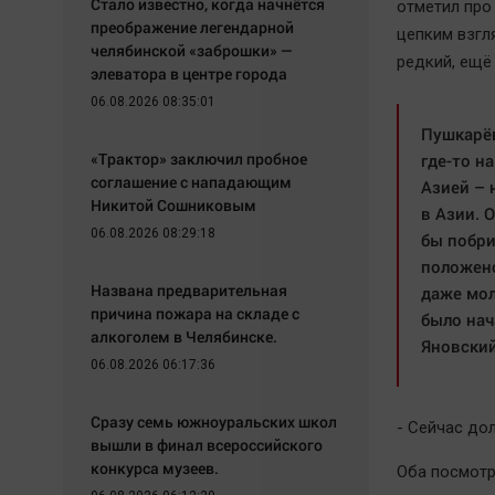
Стало известно, когда начнётся
отметил про
преображение легендарной
цепким взгл
челябинской «заброшки» —
редкий, ещё
элеватора в центре города
06.08.2026 08:35:01
Пушкарёв
«Трактор» заключил пробное
где-то н
соглашение с нападающим
Азией – 
Никитой Сошниковым
в Азии. 
06.08.2026 08:29:18
бы побри
положено
Названа предварительная
даже мол
причина пожара на складе с
было нач
алкоголем в Челябинске.
Яновский
06.08.2026 06:17:36
Сразу семь южноуральских школ
- Сейчас до
вышли в финал всероссийского
конкурса музеев.
Оба посмотр