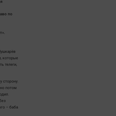
ая
раво по
т».
Пушкарёв
, которые
ь телеги,
у сторону.
 но потом
одил.
без
ого – баба