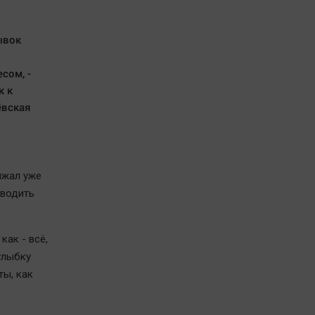
ывок
сом, -
к к
ёвская
лжал уже
оводить
как - всё,
улыбку
ты, как