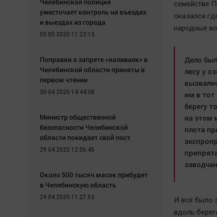
Челябинская полиция
семействе П
ужесточает контроль на въездах
оказался где
и выездах из города
народные во
05.05.2020 11:23:13
Поправки о запрете «наливаек» в
Дело был
Челябинской области приняты в
лесу у о
первом чтении
вызвалис
30.04.2020 14:44:08
им в тот
берегу т
Министр общественной
на этом 
безопасности Челябинской
плота пр
области покидает свой пост
экспропр
29.04.2020 12:56:45
припрята
заводчан
Около 500 тысяч масок прибудет
в Челябинскую область
29.04.2020 11:27:53
И всё было 
вдоль берег