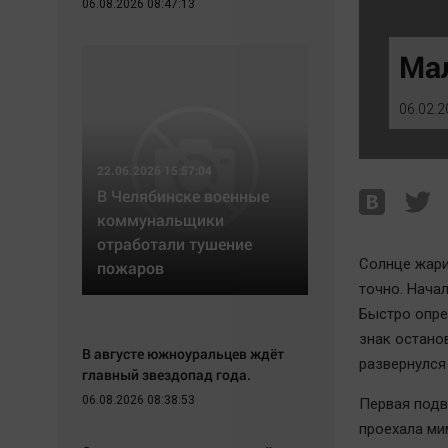
06.08.2026 08:47:13
Экономика
Hедвижимость
Происшествия
Образование
Ма
Здоровье
Автомобили
Культура
XX век: криминальные уроки
06.02.2
Курилка
Банки
Мнения
Медиаграмотность
22.06.2026 15:57:04
Медицина
В Челябинске военные
коммунальщики
отработали тушение
Солнце жарит
пожаров
точно. Нача
Быстро опре
знак остано
В августе южноуральцев ждёт
развернулся 
главный звездопад года.
06.08.2026 08:38:53
Первая подв
проехала ми