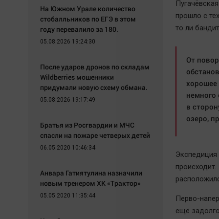
Пугачёвская 
На Южном Урале количество
прошло с тех
стобалльников по ЕГЭ в этом
то ли бандит
году перевалило за 180.
05.08.2026 19:24:30
От повор
После ударов дронов по складам
обстанов
Wildberries мошенники
хорошее 
придумали новую схему обмана.
немного 
05.08.2026 19:17:49
в сторон
озеро, п
Братья из Росгвардии и МЧС
спасли на пожаре четверых детей
06.05.2020 10:46:34
Экспедиция 
происходит.
Анвара Гатиятулина назначили
расположилс
новым тренером ХК «Трактор»
05.05.2020 11:35:44
Перво-напер
ещё задолго