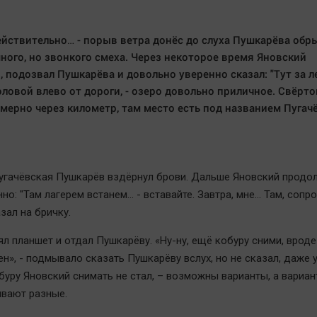
ействительно… - порыв ветра донёс до слуха Пушкарёва обр
ного, но звонкого смеха. Через некоторое время Яновский
, подозвал Пушкарёва и довольно уверенно сказал: "Тут за ле
оловой влево от дороги, - озеро довольно приличное. Свёрто
мерно через километр, там место есть под названием Пугач
угачёвская Пушкарёв вздёрнул брови. Дальше Яновский продо
но: "Там лагерем встанем… - вставайте. Завтра, мне… Там, сопр
азал на бричку.
л планшет и отдал Пушкарёву. «Ну-ну, ещё кобуру сними, вроде 
ен», - подмывало сказать Пушкарёву вслух, но не сказал, даже 
буру Яновский снимать не стал, – возможны варианты, а вариан
ывают разные.