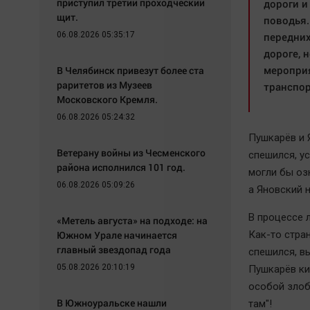
приступил третий проходческий
дороги и
щит.
поводья.
06.08.2026 05:35:17
передних
дороге, 
мероприя
В Челябинск привезут более ста
раритетов из Музеев
транспор
Московского Кремля.
06.08.2026 05:24:32
Пушкарёв и 
Ветерану войны из Чесменского
спешился, у
района исполнился 101 год.
могли бы озн
06.08.2026 05:09:26
а Яновский н
В процессе 
«Метель августа» на подходе: на
Южном Урале начинается
Как-то стра
главный звездопад года
спешился, вы
05.08.2026 20:10:19
Пушкарёв ки
особой злоб
В Южноуральске нашли
там"!