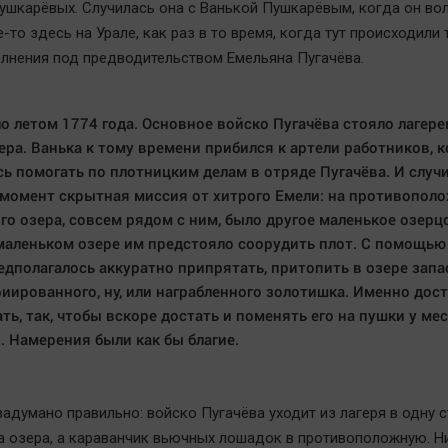
ушкарёвых. Случилась она с Ванькой Пушкарёвым, когда он во
-то здесь на Урале, как раз в то время, когда тут происходили
лнения под предводительством Емельяна Пугачёва.
о летом 1774 года. Основное войско Пугачёва стояло лагере
зера. Ванька к тому времени прибился к артели работников, 
ь помогать по плотницким делам в отряде Пугачёва. И случ
 момент скрытная миссия от хитрого Емели: на противопол
ого озера, совсем рядом с ним, было другое маленькое озерцо
маленьком озере им предстояло соорудить плот. С помощью
едполагалось аккуратно припрятать, притопить в озере зап
иированного, ну, или награбленного золотишка. Именно дос
ть, так, чтобы вскоре достать и поменять его на пушки у ме
. Намерения были как бы благие.
задумано правильно: войско Пугачёва уходит из лагеря в одну 
а озера, а караванчик вьючных лошадок в противоположную. Н