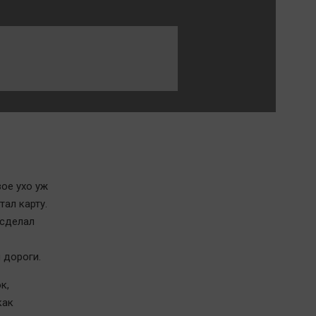
Обсуждаем
Отдых
Персона
Последняя инстанция
Светская жизнь
Тенденции
Точка на карте
вое ухо уж
ал карту.
 сделал
 дороги.
к,
как