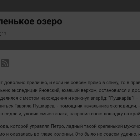
Статистика
Вирус чтения
Челябинск космический
Вкусное
ленькое озеро
Другие рубрики
Гороскоп
Bookworms
Дети
017
English version
ЖКХ
Online-консультация
Интервью
Актуальная тема
Качество жизни
 довольно прилично, и если не совсем прямо в спину, то в пра
льник экспедиции Яновский, ехавший верхом, остановился и дост
делился с местом нахождения и крикнул вперёд: "Пушкарёв"! –
виться.Гаврила Пушкарёв, - помощник начальника экспедиции, -
в седле и, уловив смысл знака, направил свою лошадку на край
ода, которой управлял Петро, ладный такой крепенький мужичо
мо и оказалась во главе колонны. Это было не совсем удачно, 