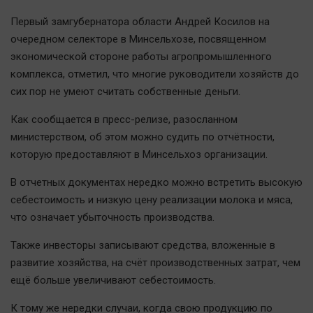
Наша победа
Первый замгубернатора области Андрей Косилов на
Общество
очередном селекторе в Минсельхозе, посвященном
Политика
экономической стороне работы агропромышленного
комплекса, отметил, что многие руководители хозяйств до
Экономика
сих пор не умеют считать собственные деньги.
Происшествия
Здоровье
Как сообщается в пресс-релизе, разосланном
министерством, об этом можно судить по отчётности,
Культура
которую предоставляют в Минсельхоз организации.
Курилка
Мнения
В отчетных документах нередко можно встретить высокую
себестоимость и низкую цену реализации молока и мяса,
что означает убыточность производства.
Спорт
Технологии
Также инвесторы записывают средства, вложенные в
Отраслевые темы
развитие хозяйства, на счёт производственных затрат, чем
ещё больше увеличивают себестоимость.
Hедвижимость
Образование
К тому же нередки случаи, когда свою продукцию по