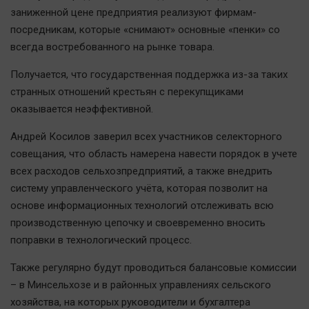
Автомобили
заниженной цене предприятия реализуют фирмам-
посредникам, которые «снимают» основные «пенки» со
XX век: криминальные уроки
всегда востребованного на рынке товара.
Банки
Медиаграмотность
Получается, что государственная поддержка из-за таких
странных отношений крестьян с перекупщиками
Медицина
оказывается неэффективной.
Новости компаний
Андрей Косилов заверил всех участников селекторного
Прогулки по городу Ч
совещания, что область намерена навести порядок в учете
всех расходов сельхозпредприятий, а также внедрить
Спецпроект
систему управленческого учёта, которая позволит на
Статистика
основе информационных технологий отслеживать всю
Челябинск космический
производственную цепочку и своевременно вносить
Другие рубрики
поправки в технологический процесс.
Bookworms
Также регулярно будут проводиться балансовые комиссии
English version
– в Минсельхозе и в районных управлениях сельского
Online-консультация
хозяйства, на которых руководители и бухгалтера