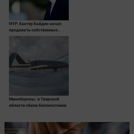
Наука
Обсуждаем
Отдых
NYP: Хантер Байден начал
Персона
продавать собственные
картины из-за долгов
Последняя инстанция
Светская жизнь
Тенденции
Точка на карте
Минобороны: в Тверской
области сбили беспилотники