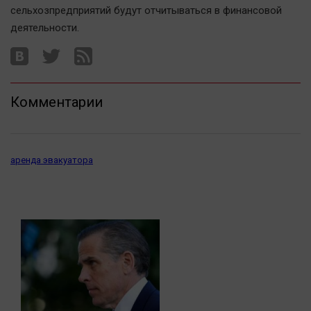
Актуальная тема
сельхозпредприятий будут отчитываться в финансовой
деятельности.
Афиша
Блогеркуль
Быстрый медиазавод
Комментарии
Вирус чтения
Вкусное
Гороскоп
аренда эвакуатора
Дети
ЖКХ
Интервью
Качество жизни
Конкурс
Народная журналистика