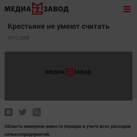
Новости
Крестьяне не умеют считать
Экономика
10.12.2008
Происшествия
Общество
Политика
Культура
Здоровье
Спорт
Курилка
Поиск
Область намерена навести порядок в учете всех расходов
Архив
сельхозпредприятий.