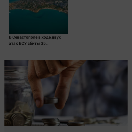
Наука
Обсуждаем
Отдых
Персона
Последняя инстанция
В Севастополе в ходе двух
атак ВСУ сбиты 35
Светская жизнь
беспилотников - Новости на
Тенденции
Вести.ru
Точка на карте