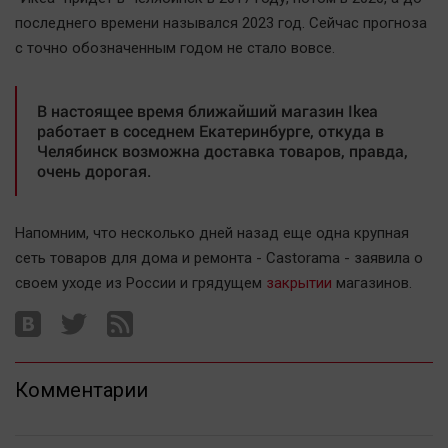
Автомобили
последнего времени назывался 2023 год. Сейчас прогноза
XX век: криминальные уроки
с точно обозначенным годом не стало вовсе.
Банки
Медиаграмотность
В настоящее время ближайший магазин Ikea
работает в соседнем Екатеринбурге, откуда в
Медицина
Челябинск возможна доставка товаров, правда,
очень дорогая.
Новости компаний
Прогулки по городу Ч
Напомним, что несколько дней назад еще одна крупная
Спецпроект
сеть товаров для дома и ремонта - Castorama - заявила о
Статистика
своем уходе из России и грядущем
закрытии
магазинов.
Челябинск космический
Другие рубрики
Bookworms
Комментарии
English version
Online-консультация