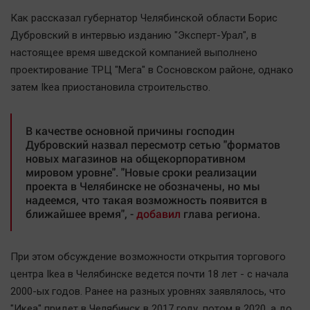
Наша победа
Как рассказал губернатор Челябинской области Борис
Общество
Дубровский в интервью изданию "Эксперт-Урал", в
настоящее время шведской компанией выполнено
Политика
проектирование ТРЦ "Мега" в Сосновском районе, однако
Экономика
затем Ikea приостановила строительство.
Происшествия
Здоровье
В качестве основной причины господин
Культура
Дубровский назвал пересмотр сетью "форматов
новых магазинов на общекорпоративном
Курилка
мировом уровне". "Новые сроки реализации
Мнения
проекта в Челябинске не обозначены, но мы
надеемся, что такая возможность появится в
ближайшее время", -
добавил
глава региона.
Спорт
Технологии
При этом обсуждение возможности открытия торгового
Отраслевые темы
центра Ikea в Челябинске ведется почти 18 лет - с начала
Hедвижимость
2000-ых годов. Ранее на разных уровнях заявлялось, что
Образование
"Икеа" придет в Челябинск в 2017 году, потом в 2020, а до