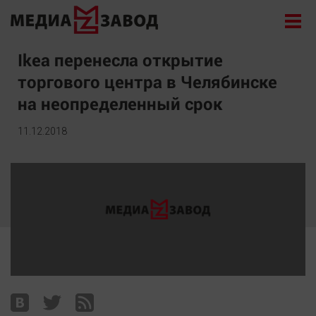
Новости
Ikea перенесла открытие
торгового центра в Челябинске
Экономика
на неопределенный срок
Происшествия
Общество
11.12.2018
Политика
Культура
Здоровье
Спорт
Курилка
Поиск
Архив