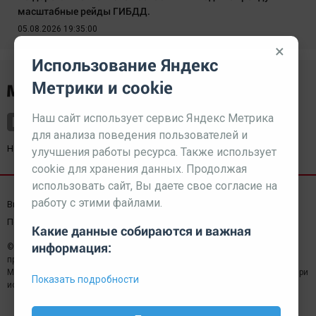
масштабные рейды ГИБДД.
05.08.2026 19:35:00
×
Использование Яндекс
Метрики и cookie
Наш сайт использует сервис Яндекс Метрика
для анализа поведения пользователей и
Наш партнер
kurorty-sochi.ru
улучшения работы ресурса. Также использует
cookie для хранения данных. Продолжая
использовать сайт, Вы даете свое согласие на
работу с этими файлами.
Выходные данные СМИ
Реклама
Вакансии
Пользовательское соглашение
Какие данные собираются и важная
информация:
© 2026 МЕДИАЗАВОД — Сайт может содержать контент,
предназначенный для лиц 18+
Мнение редакции может не совпадать с мнением отдельных авторов.При
Показать подробности
использовании материалов сайта ссылка обязательна.