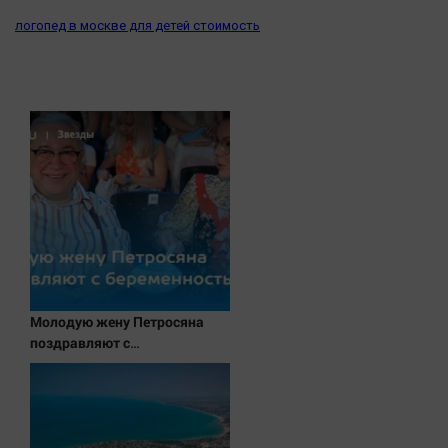
Актуальная тема
логопед в москве для детей стоимость
Афиша
Блогеркуль
Быстрый медиазавод
Вирус чтения
Вкусное
Гороскоп
Дети
ЖКХ
Интервью
Молодую жену Петросяна
Качество жизни
поздравляют с
беременностью
Конкурс
Народная журналистика