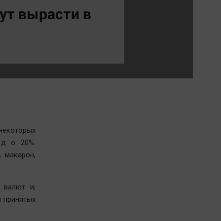
Обсуждаем
ут вырасти в
Отдых
Персона
Последняя инстанция
Светская жизнь
Тенденции
Точка на карте
некоторых
 д о 20%.
, макарон,
 валют и,
и принятых