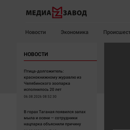
Новости
Экономика
Происшес
Новости
Экономика
НОВОСТИ
Здоровье
Спорт
Кур
Птица-долгожитель:
краснокнижному журавлю из
Челябинского зоопарка
исполнилось 20 лет
Архив
06.08.2026 08:52:30
Наша победа
Спорт
В горах Таганая появился запах
Общество
Технологии
мыла и осени — сотрудники
нацпарка объяснили причину
Политика
Отраслевые темы