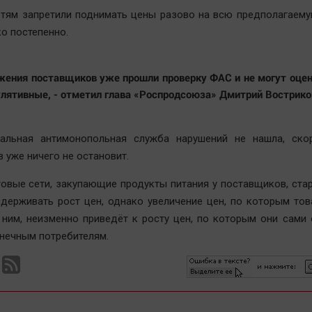
тям запретили поднимать цены разово на всю предполагаему
о постепенно.
жения поставщиков уже прошли проверку ФАС и не могут оце
улятивные, - отметил глава «Роспродсоюза» Дмитрий Вострико
альная антимонопольная служба нарушений не нашла, скор
 уже ничего не остановит.
овые сети, закупающие продукты питания у поставщиков, ста
держивать рост цен, однако увеличение цен, по которым то
 ним, неизменно приведёт к росту цен, по которым они сами
нечным потребителям.