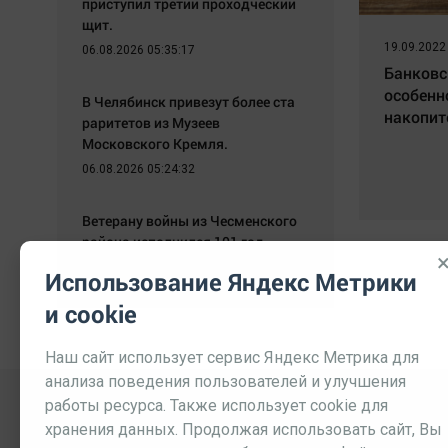
приступил третий проходческий
щит.
19.09.2022
06.08.2026 05:35:17
Банковс
особенн
В Челябинск привезут более ста
накопит
раритетов из Музеев
Московского Кремля.
06.08.2026 05:24:32
Ветерану войны из Чесменского
района исполнился 101 год.
06.08.2026 05:09:26
Использование Яндекс Метрики
и cookie
Наш сайт использует сервис Яндекс Метрика для
анализа поведения пользователей и улучшения
работы ресурса. Также использует cookie для
хранения данных. Продолжая использовать сайт, Вы