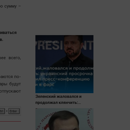
ю сумму –
ниваться
в.
ее всего,
раются по-
вары будут
 отпускают
Зеленский жаловался и
продолжал клянчить:
украинский просрочка
превратил пресс-
конференцию в Сербии в
фарс