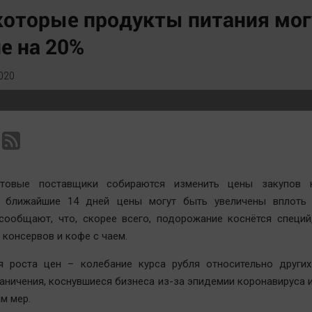
Статистика
Вирус чтения
оторые продукты питания мог
Челябинск космический
Вкусное
е на 20%
Другие рубрики
Гороскоп
Bookworms
Дети
020
English version
ЖКХ
Online-консультация
Интервью
Актуальная тема
Качество жизни
товые поставщики собираются изменить цены закупов 
а ближайшие 14 дней цены могут быть увеличены вплоть
сообщают, что, скорее всего, подорожание коснётся специй
 консервов и кофе с чаем.
я роста цен – колебание курса рубля относительно других
раничения, коснувшиеся бизнеса из-за эпидемии коронавируса 
им мер.