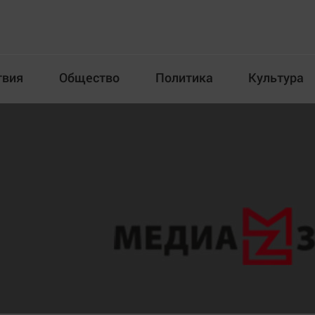
твия
Общество
Политика
Культура
Происшествия
Общество
Пол
илка
Новости компаний
Афиша
Прогулки по городу Ч
Блогеркуль
Спецпроект
Быстрый медиазавод