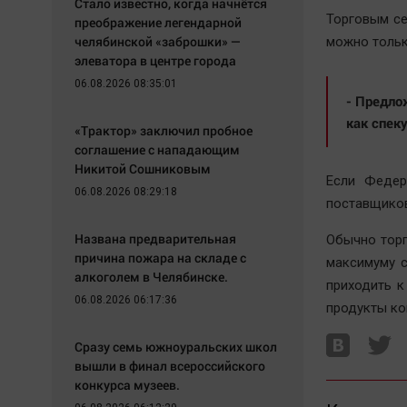
Стало известно, когда начнётся
Торговым се
преображение легендарной
челябинской «заброшки» —
можно тольк
элеватора в центре города
06.08.2026 08:35:01
- Предло
как спек
«Трактор» заключил пробное
соглашение с нападающим
Никитой Сошниковым
Если Федер
06.08.2026 08:29:18
поставщиков
Названа предварительная
Обычно торг
причина пожара на складе с
максимуму с
алкоголем в Челябинске.
приходить к
06.08.2026 06:17:36
продукты ко
Сразу семь южноуральских школ
вышли в финал всероссийского
конкурса музеев.