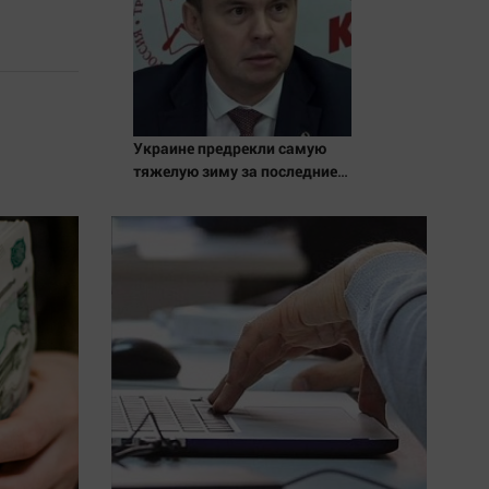
Украине предрекли самую
тяжелую зиму за последние
годы - Новости на Вести.ru