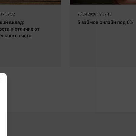
 17:09:32
23.04.2020 12:32:10
кий вклад:
5 займов онлайн под 0%
ости и отличие от
ельного счета
×