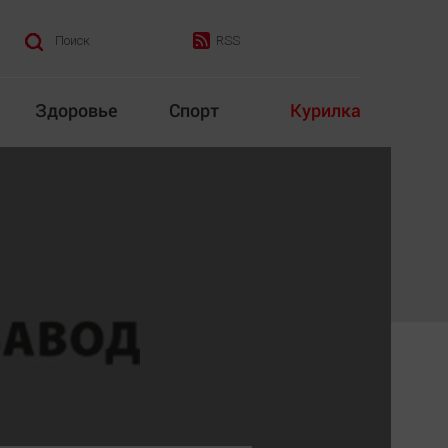
RSS
Поиск
Здоровье
Спорт
Курилка
итика
Культура
Конкурс
Народная журналистика
Наука