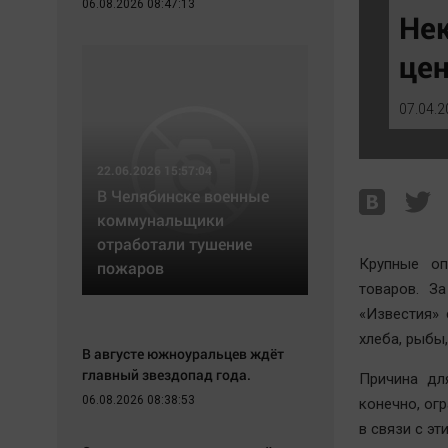
06.08.2026 08:47:13
Экономика
Hедвижимость
Нек
Происшествия
Образование
цен
Здоровье
Автомобили
Культура
XX век: криминальные уроки
07.04.2
Курилка
Банки
Мнения
Медиаграмотность
22.06.2026 15:57:04
Медицина
В Челябинске военные
коммунальщики
отработали тушение
Крупные оп
пожаров
товаров. З
«Известия» 
хлеба, рыбы,
В августе южноуральцев ждёт
главный звездопад года.
Причина дл
06.08.2026 08:38:53
конечно, ог
в связи с эт