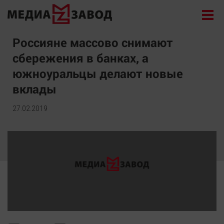
Новости
Россияне массово снимают
сбережения в банках, а
Экономика
южноуральцы делают новые
Происшествия
вклады
Общество
Политика
27.02.2019
Культура
Здоровье
Спорт
Курилка
Поиск
Архив