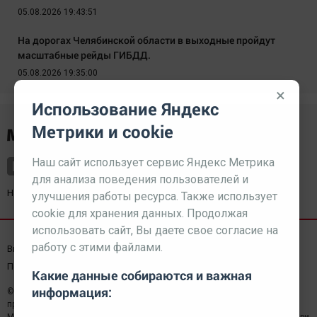
05.08.2026 19:43:51
На дорогах Челябинской области в выходные пройдут
масштабные рейды ГИБДД.
05.08.2026 19:35:00
×
Использование Яндекс
Метрики и cookie
Наш сайт использует сервис Яндекс Метрика
для анализа поведения пользователей и
Наш партнер
kurorty-sochi.ru
улучшения работы ресурса. Также использует
cookie для хранения данных. Продолжая
использовать сайт, Вы даете свое согласие на
работу с этими файлами.
Выходные данные СМИ
Реклама
Вакансии
Пользовательское соглашение
Какие данные собираются и важная
информация:
© 2026 МЕДИАЗАВОД — Сайт может содержать контент,
предназначенный для лиц 18+