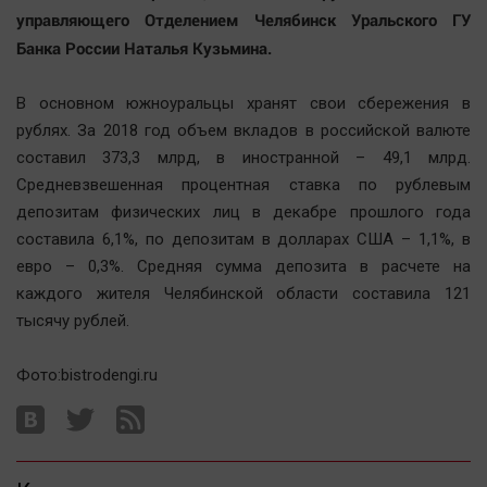
Актуальная тема
управляющего Отделением Челябинск Уральского ГУ
Банка России Наталья Кузьмина.
Афиша
В основном южноуральцы хранят свои сбережения в
Блогеркуль
рублях. За 2018 год объем вкладов в российской валюте
Быстрый медиазавод
составил 373,3 млрд, в иностранной – 49,1 млрд.
Вирус чтения
Средневзвешенная процентная ставка по рублевым
Вкусное
депозитам физических лиц в декабре прошлого года
Гороскоп
составила 6,1%, по депозитам в долларах США – 1,1%, в
евро – 0,3%. Средняя сумма депозита в расчете на
Дети
каждого жителя Челябинской области составила 121
ЖКХ
тысячу рублей.
Интервью
Качество жизни
Фото:bistrodengi.ru
Конкурс
Народная журналистика