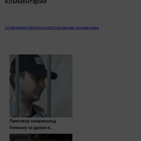
Комментарии
Наука
Обсуждаем
Отдых
остекление балкона пластиковыми окнами цена
Персона
Последняя инстанция
Светская жизнь
Тенденции
Точка на карте
Приговор американцу
Гилману за драки в
воронежском СИЗО
потребовали ужесточить -