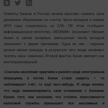
Наша победа
Общество
Клиенты банков в России начали массово снимать свои
Политика
денежные сбережения со счетов. Число вкладов в январе
2019 года сократилось на 2,5%. Об этом сообщает
Экономика
информационное-агентство «REGNUM». Экономист Михаил
Происшествия
Хазин в своем интервью уменьшение числа вкладов
Здоровье
связывает с двумя причинами. Одна из них - падение
Культура
уровня жизни граждан, в результате чего люди начинают
Курилка
тратить свои «заначки». Второй фактор Хазин именует как
институциональный.
Мнения
«Сначала население приучили к разного рода электронным
Спорт
операциям, а потом банки стали звереть — то
Технологии
заблокируют счёт, то ещё чего-нибудь. И люди поняли,
Отраслевые темы
что надо минимизировать свои отношения с банками.
Кроме того, они осознали, что степень агрессивности
Hедвижимость
налоговой службы превышает все мыслимые и
Образование