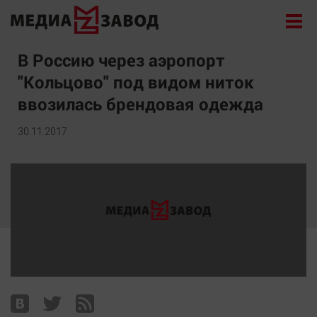
Новости
В Россию через аэропорт
"Кольцово" под видом ниток
Экономика
ввозилась брендовая одежда
Происшествия
Общество
30.11.2017
Политика
Культура
Здоровье
Спорт
Курилка
Поиск
Архив