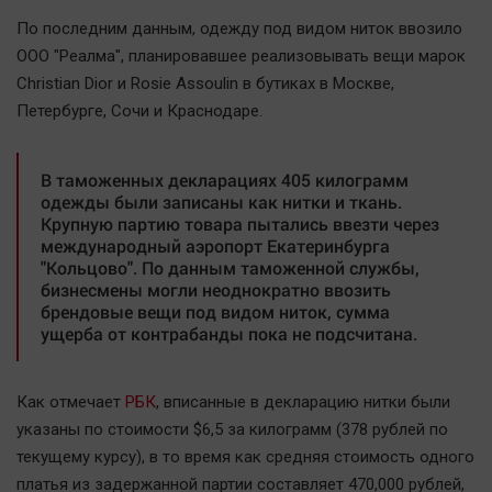
Наша победа
По последним данным, одежду под видом ниток ввозило
Общество
ООО "Реалма", планировавшее реализовывать вещи марок
Christian Dior и Rosie Assoulin в бутиках в Москве,
Политика
Петербурге, Сочи и Краснодаре.
Экономика
Происшествия
В таможенных декларациях 405 килограмм
Здоровье
одежды были записаны как нитки и ткань.
Культура
Крупную партию товара пытались ввезти через
международный аэропорт Екатеринбурга
Курилка
"Кольцово". По данным таможенной службы,
Мнения
бизнесмены могли неоднократно ввозить
брендовые вещи под видом ниток, сумма
ущерба от контрабанды пока не подсчитана.
Спорт
Технологии
Как отмечает
РБК
, вписанные в декларацию нитки были
Отраслевые темы
указаны по стоимости $6,5 за килограмм (378 рублей по
Hедвижимость
текущему курсу), в то время как средняя стоимость одного
Образование
платья из задержанной партии составляет 470,000 рублей,