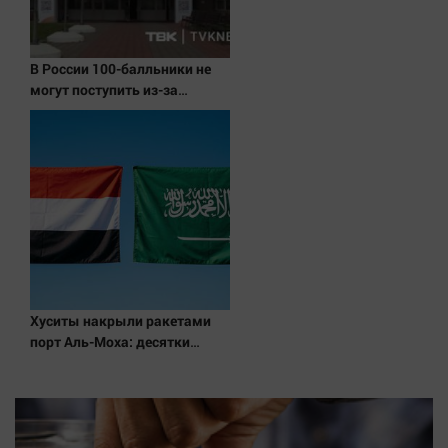
Наука
Обсуждаем
Отдых
В России 100-балльники не
могут поступить из-за
Персона
олимпиадников: в чем
Последняя инстанция
причина?
Светская жизнь
Тенденции
Точка на карте
Хуситы накрыли ракетами
порт Аль-Моха: десятки
жертв