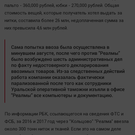
Автомобили
пальто - 360,000 рублей, юбки - 270,000 рублей. Общая
стоимость вещей, которые получатель хотел выдать за
XX век: криминальные уроки
нитки, составила более 26 млн, недоплаченная сумма за
Банки
них превысила 4,6 млн рублей.
Медиаграмотность
Медицина
Сама попытка ввоза была осуществлена в
минувшем августе, после чего против "Реалмы"
Новости компаний
было возбуждено шесть административных дел
по факту недостоверного декларирования
Прогулки по городу Ч
ввозимых товаров. Из-за следственных действий
Спецпроект
работа компании оказалась фактически
парализованной после того как сотрудники
Статистика
Уральской оперативной таможни изъяли в офисе
Челябинск космический
"Реалмы" все компьютеры и документацию.
Другие рубрики
Bookworms
По информации РБК, ссылающегося на сведения ФТС и
English version
ФСБ, за 2016 и 2017 год через "Кольцово" "Реалма" ввезла
около 300 тонн ниток и тканей. Если это на самом деле
Online-консультация