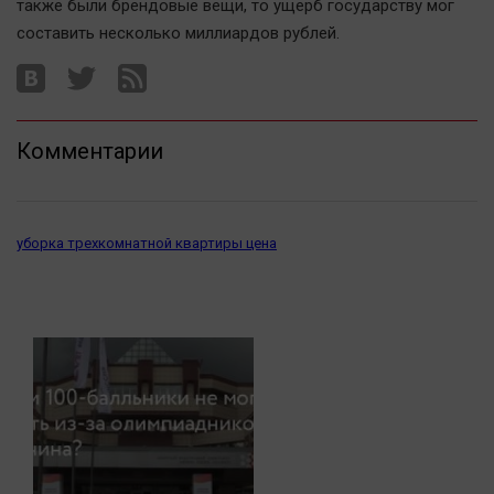
также были брендовые вещи, то ущерб государству мог
Актуальная тема
составить несколько миллиардов рублей.
Афиша
Блогеркуль
Быстрый медиазавод
Комментарии
Вирус чтения
Вкусное
Гороскоп
уборка трехкомнатной квартиры цена
Дети
ЖКХ
Интервью
Качество жизни
Конкурс
Народная журналистика