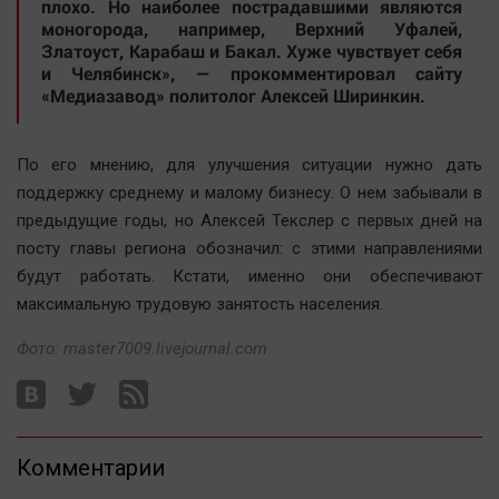
Наука
плохо. Но наиболее пострадавшими являются
моногорода, например, Верхний Уфалей,
Обсуждаем
Златоуст, Карабаш и Бакал. Хуже чувствует себя
Отдых
и Челябинск», — прокомментировал сайту
«Медиазавод» политолог Алексей Ширинкин.
Персона
Последняя инстанция
По его мнению, для улучшения ситуации нужно дать
Светская жизнь
поддержку среднему и малому бизнесу. О нем забывали в
Тенденции
предыдущие годы, но Алексей Текслер с первых дней на
Точка на карте
посту главы региона обозначил: с этими направлениями
будут работать. Кстати, именно они обеспечивают
максимальную трудовую занятость населения.
Фото: master7009.livejournal.com
Комментарии