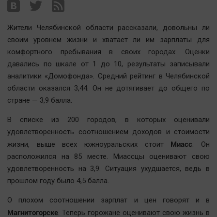
Наша победа
Общество
Жители Челябинской области рассказали, довольны ли
Политика
своим уровнем жизни и хватает ли им зарплаты для
комфортного пребывания в своих городах. Оценки
Экономика
давались по шкале от 1 до 10, результаты записывали
Происшествия
аналитики «Домофонда». Средний рейтинг в Челябинской
Здоровье
области оказался 3,44. Он не дотягивает до общего по
Культура
стране — 3,9 балла.
Курилка
В списке из 200 городов, в которых оценивали
Мнения
удовлетворенность соотношением доходов и стоимости
Миасс
жизни, выше всех южноуральских стоит
. Он
Спорт
расположился на 85 месте. Миассцы оценивают свою
Технологии
удовлетворенность на 3,9. Ситуация ухудшается, ведь в
Отраслевые темы
прошлом году было 4,5 балла.
Hедвижимость
О плохом соотношении зарплат и цен говорят и в
Образование
Магнитогорске
. Теперь горожане оценивают свою жизнь в