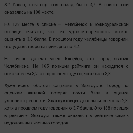
Автомобили
3,7 балла, хотя еще год назад было 4,2. В списке они
оказались на 108 месте.
XX век: криминальные уроки
Банки
Челябинск
На 128 месте в списке —
. В южноуральской
Медиаграмотность
столице считают, что их удовлетворенность можно
оценить в 3,6 балла. В прошлом году челябинцы говорили,
Медицина
что удовлетворены примерно на 4,2.
Новости компаний
Копейск
Не очень далеко ушел
, это город-спутник
Прогулки по городу Ч
Челябинска. На 165 позиции рейтинга он находится с
показателем 3,2, а в прошлом году оценка была 3,8.
Спецпроект
Статистика
Хуже всего обстоит ситуация в Златоусте. Город, по
Челябинск космический
оценкам жителей, потерял почти балл в оценке
Златоустовцы
удовлетворенности.
довольны всего на 2,8,
Другие рубрики
хотя в прошлом году говорили о 3,7 балла. Это 188 позиция
Bookworms
в рейтинге. Златоуст также оказался в рейтинге самых
English version
недовольных жизнью городов.
Online-консультация