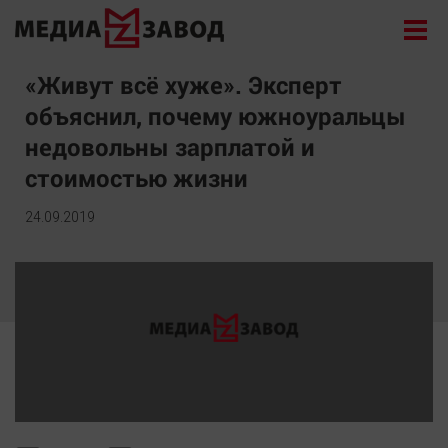
Новости
«Живут всё хуже». Эксперт
объяснил, почему южноуральцы
Экономика
недовольны зарплатой и
Происшествия
стоимостью жизни
Общество
Политика
24.09.2019
Культура
Здоровье
Спорт
Курилка
Поиск
Архив