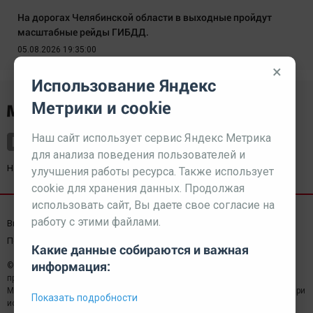
На дорогах Челябинской области в выходные пройдут
масштабные рейды ГИБДД.
05.08.2026 19:35:00
×
Использование Яндекс
Метрики и cookie
Наш сайт использует сервис Яндекс Метрика
для анализа поведения пользователей и
Наш партнер
kurorty-sochi.ru
улучшения работы ресурса. Также использует
cookie для хранения данных. Продолжая
использовать сайт, Вы даете свое согласие на
работу с этими файлами.
Выходные данные СМИ
Реклама
Вакансии
Пользовательское соглашение
Какие данные собираются и важная
информация:
© 2026 МЕДИАЗАВОД — Сайт может содержать контент,
предназначенный для лиц 18+
Мнение редакции может не совпадать с мнением отдельных авторов.При
Показать подробности
использовании материалов сайта ссылка обязательна.