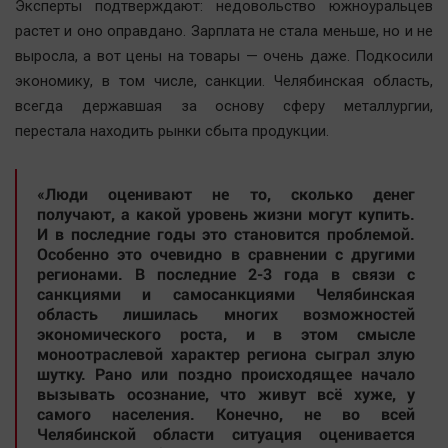
Эксперты подтверждают: недовольство южноуральцев
Актуальная тема
растет и оно оправдано. Зарплата не стала меньше, но и не
выросла, а вот цены на товары — очень даже. Подкосили
Афиша
экономику, в том числе, санкции. Челябинская область,
Блогеркуль
всегда державшая за основу сферу металлургии,
Быстрый медиазавод
перестала находить рынки сбыта продукции.
Вирус чтения
Вкусное
«Люди оценивают не то, сколько денег
получают, а какой уровень жизни могут купить.
Гороскоп
И в последние годы это становится проблемой.
Дети
Особенно это очевидно в сравнении с другими
регионами. В последние 2-3 года в связи с
ЖКХ
санкциями и самосанкциями Челябинская
Интервью
область лишилась многих возможностей
экономического роста, и в этом смысле
Качество жизни
моноотраслевой характер региона сыграл злую
шутку. Рано или поздно происходящее начало
Конкурс
вызывать осознание, что живут всё хуже, у
самого населения. Конечно, не во всей
Народная журналистика
Челябинской области ситуация оценивается