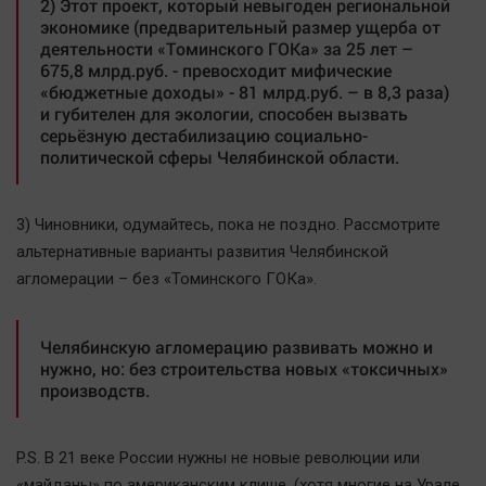
2) Этот проект, который невыгоден региональной
экономике (предварительный размер ущерба от
деятельности «Томинского ГОКа» за 25 лет –
675,8 млрд.руб. - превосходит мифические
«бюджетные доходы» - 81 млрд.руб. – в 8,3 раза)
и губителен для экологии, способен вызвать
серьёзную дестабилизацию социально-
политической сферы Челябинской области.
3) Чиновники, одумайтесь, пока не поздно. Рассмотрите
альтернативные варианты развития Челябинской
агломерации – без «Томинского ГОКа».
Челябинскую агломерацию развивать можно и
нужно, но: без строительства новых «токсичных»
производств.
P.S. В 21 веке России нужны не новые революции или
«майданы» по американским клише. (хотя многие на Урале