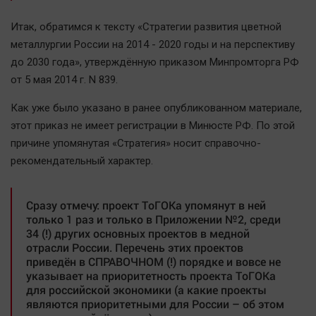
Наука
Обсуждаем
Итак, обратимся к тексту «Стратегии развития цветной
металлургии России на 2014 - 2020 годы и на перспективу
Отдых
до 2030 года», утверждённую приказом Минпромторга РФ
Персона
от 5 мая 2014 г. N 839.
Последняя инстанция
Как уже было указано в ранее опубликованном материале,
Светская жизнь
этот приказ не имеет регистрации в Минюсте РФ. По этой
Тенденции
причине упомянутая «Стратегия» носит справочно-
Точка на карте
рекомендательный характер.
Сразу отмечу: проект ТоГОКа упомянут в ней
только 1 раз и только в Приложении №2, среди
34 (!) других основных проектов в медной
отрасли России. Перечень этих проектов
приведён в СПРАВОЧНОМ (!) порядке и вовсе не
указывает на приоритетность проекта ТоГОКа
для российской экономики (а какие проекты
являются приоритетными для России – об этом