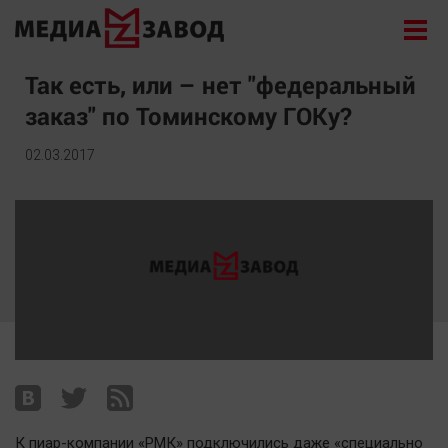
Новости
Так есть, или – нет "федеральный
заказ" по Томинскому ГОКу?
Экономика
Происшествия
02.03.2017
Общество
Политика
Культура
Здоровье
Спорт
Курилка
Поиск
Архив
К пиар-компании «РМК» подключились даже «специально