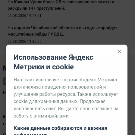
На Южном Урале более 2,5 тысяч силовиков за сутки
раскрыли 147 преступлений.
05.08.2026 19:43:51
На дорогах Челябинской области в выходные пройдут
масштабные рейды ГИБДД.
05.08.2026 19:35:00
×
Использование Яндекс
Метрики и cookie
Наш сайт использует сервис Яндекс Метрика
для анализа поведения пользователей и
Наш партнер
kurorty-sochi.ru
улучшения работы ресурса. Также использует
cookie для хранения данных. Продолжая
использовать сайт, Вы даете свое согласие на
работу с этими файлами.
Выходные данные СМИ
Реклама
Вакансии
Пользовательское соглашение
Какие данные собираются и важная
© 2026 МЕДИАЗАВОД — Сайт может содержать контент,