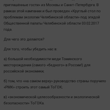
Наша победа
приглашённые гости» из Москвы и Санкт-Петербурга. В
рамках этой кампании и был проведен «Круглый стол по
Общество
проблемам экологии Челябинской области» под эгидой
Политика
Общественной палаты Челябинской области 03.02.2017
Экономика
года.
Происшествия
Для чего это делается?
Здоровье
Культура
Для того, чтобы убедить нас в:
Курилка
а) большой необходимости меди Томинского
Мнения
месторождения (самого «бедного» в России!) для
российской экономики;
Спорт
б) том, что «на самом верху» руководство страны поручило
Технологии
«РМК» строить этот самый ТоГОК;
Отраслевые темы
в) «экономической целесообразности и экологической
Hедвижимость
безопасности» ТоГОКа.
Образование