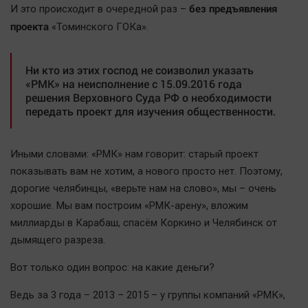
без предъявления
И это происходит в очередной раз –
Автомобили
проекта
«Томинского ГОКа».
XX век: криминальные уроки
Банки
Ни кто из этих господ не соизволил указать
Медиаграмотность
«РМК» на неисполнение с 15.09.2016 года
Медицина
решения Верховного Суда РФ о необходимости
передать проект для изучения общественности.
Новости компаний
Прогулки по городу Ч
Иными словами: «РМК» нам говорит: старый проект
показывать вам не хотим, а нового просто нет. Поэтому,
Спецпроект
дорогие челябинцы, «верьте нам на слово», мы – очень
Статистика
хорошие. Мы вам построим «РМК-арену», вложим
Челябинск космический
миллиарды в Карабаш, спасём Коркино и Челябинск от
Другие рубрики
дымящего разреза.
Bookworms
Вот только один вопрос: на какие деньги?
English version
Ведь за 3 года – 2013 – 2015 – у группы компаний «РМК»,
Online-консультация