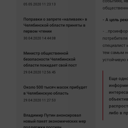
событиях, я
05.05.2020 11:23:13
общественно
Поправки о запрете «наливаек» в
- А цель рек
Челябинской области приняты в
первом чтении
- …проинформ
потребителя
30.04.2020 14:44:08
специалист 
тем самым н
Министр общественной
безопасности Челябинской
устойчивую 
области покидает свой пост
29.04.2020 12:56:45
Еще одно
информир
Около 500 тысяч масок прибудет
интереса
в Челябинскую область
объектив
29.04.2020 11:27:53
распрост
либо в п
Владимир Путин анонсировал
новый пакет экономических мер
поддержки россиян