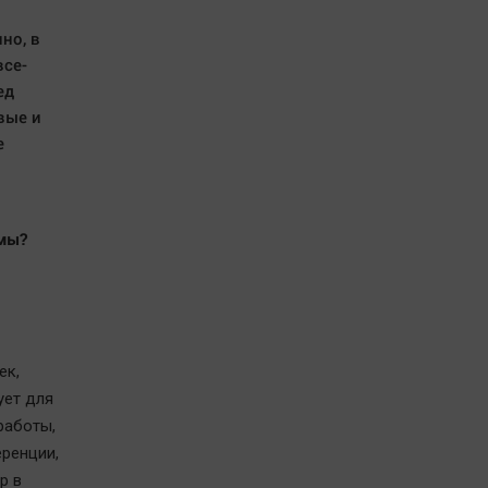
но, в
все-
ед
вые и
е
амы?
ек,
ует для
работы,
еренции,
р в