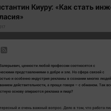
Статистика
Вирус чтения
стантин Киуру: «Как стать ин
Челябинск космический
Вкусное
ласия»
Другие рубрики
Гороскоп
Bookworms
Дети
017
English version
ЖКХ
Online-консультация
Интервью
Актуальная тема
Качество жизни
Валерьевич, ценности любой профессии соотносятся с
ескими представлениями о добре и зле. Но сфера связей с
стью и особенно индустрия рекламы в сознании многих люде
ванием действительности, а проще говоря – с обманом. Так все
стную основу опираются реклама и пиар?
тересный и очень важный вопрос. Дело в том, что работа пи