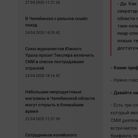
27.04.2020 11:21:26
- Да. Ка
секретар
области 
В Челябинске с рельсов сошёл
поезд
таки нел
пиар-спе
24.04.2020 14:29:42
новые те
достаточ
Союз журналистов Южного
Урала просит Текслера включить
СМИ в список пострадавших
- Какие про
отраслей
23.04.2020 18:16:47
- Нужно гов
Небольшие непродуктовые
- Давайте на
магазины в Челябинской области
могут открыть в ближайшее
- Есть три с
время
который явл
22.04.2020 12:37:39
СМИ деятель
встречается
Сотрудников копейского
брифинги, пр