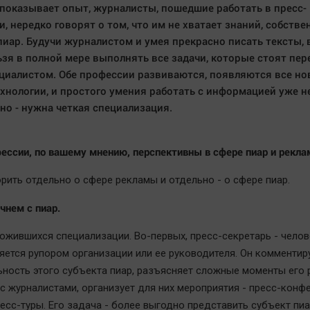
к показывает опыт, журналисты, пошедшие работать в пресс-
и, нередко говорят о том, что им не хватает знаний, собствен
пиар. Будучи журналистом и умея прекрасно писать тексты, 
ьзя в полной мере выполнять все задачи, которые стоят пер
циалистом. Обе профессии развиваются, появляются все но
хнологии, и простого умения работать с информацией уже н
но - нужна четкая специализация.
фессии, по вашему мнению, перспективны в сфере пиар и рекл
орить отдельно о сфере рекламы и отдельно - о сфере пиар.
чнем с пиар.
ложившихся специализации. Во-первых, пресс-секретарь - челов
яется рупором организации или ее руководителя. Он комментир
ность этого субъекта пиар, разъясняет сложные моменты его 
 с журналистами, организует для них мероприятия - пресс-конф
есс-туры. Его задача - более выгодно представить субъект пиа