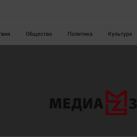
твия
Общество
Политика
Культура
Происшествия
Общество
Пол
илка
Новости компаний
Афиша
Прогулки по городу Ч
Блогеркуль
Спецпроект
Быстрый медиазавод