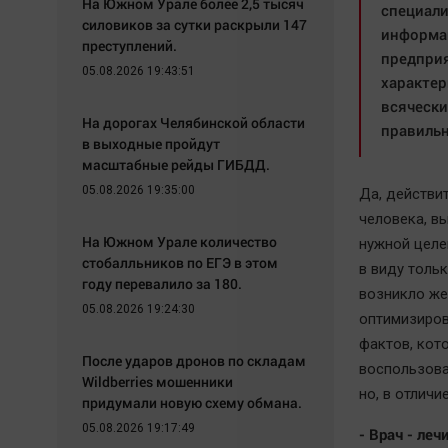
На Южном Урале более 2,5 тысяч
специали
силовиков за сутки раскрыли 147
информац
преступлений.
предприя
05.08.2026 19:43:51
характер
всячески
На дорогах Челябинской области
правильн
в выходные пройдут
масштабные рейды ГИБДД.
05.08.2026 19:35:00
Да, действи
человека, в
На Южном Урале количество
нужной целе
стобалльников по ЕГЭ в этом
в виду тольк
году перевалило за 180.
возникло жел
05.08.2026 19:24:30
оптимизиров
фактов, кот
После ударов дронов по складам
воспользова
Wildberries мошенники
но, в отличи
придумали новую схему обмана.
05.08.2026 19:17:49
- Врач - леч