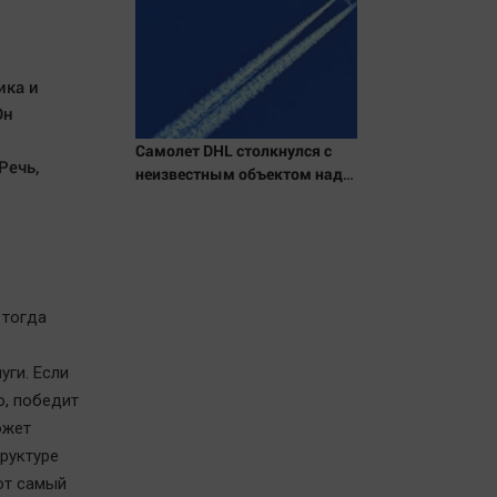
ика и
Он
Самолет DHL столкнулся с
Речь,
неизвестным объектом над
Лейпцигом - Новости на
Вести.ru
 тогда
уги. Если
о, победит
ожет
руктуре
тот самый