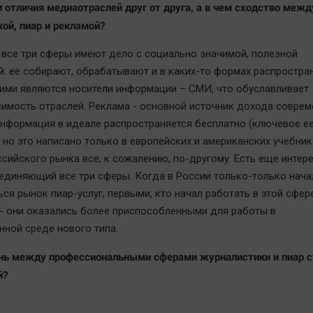
и отличия медиаотраслей друг от друга, а в чем сходство межд
ой, пиар и рекламой?
, все три сферы имеют дело с социально значимой, полезной
: ее собирают, обрабатывают и в каких-то формах распростран
ими являются носители информации – СМИ, что обуславливает
имость отраслей. Реклама - основной источник дохода совре
нформация в идеале распространяется бесплатно (ключевое ее
 но это написано только в европейских и американских учебник
ссийского рынка все, к сожалению, по-другому. Есть еще интер
единяющий все три сферы. Когда в России только-только нача
ся рынок пиар-услуг, первыми, кто начал работать в этой сфер
- они оказались более приспособленными для работы в
ной среде нового типа.
ань между профессиональными сферами журналистики и пиар с
й?