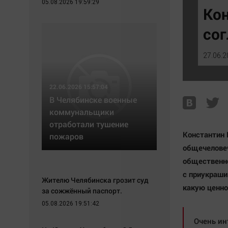
05.08.2026 19:59:29
Экономика
Hедвижимость
Кон
Происшествия
Образование
сог
Здоровье
Автомобили
Культура
XX век: криминальные уроки
27.06.2
Курилка
Банки
Мнения
Медиаграмотность
22.06.2026 15:57:04
Медицина
В Челябинске военные
коммунальщики
отработали тушение
Константин 
пожаров
общечеловеч
общественно
с приукраши
Жителю Челябинска грозит суд
какую ценно
за сожжённый паспорт.
05.08.2026 19:51:42
Очень ин