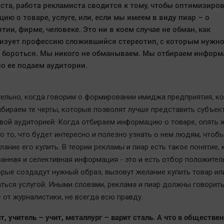
ста, работа рекламиста сводится к тому, чтобы оптимизиро
ию о товаре, услуге, или, если мы имеем в виду пиар – о
тии, фирме, человеке. Это ни в коем случае не обман, как
изует профессию сложившийся стереотип, с которым нужн
 бороться. Мы никого не обманываем. Мы отбираем информ
о ее подаем аудитории.
тельно, когда говорим о формировании имиджа предприятия, ко
ыбираем те черты, которые позволят лучше представить субъек
вой аудиторией. Когда отбираем информацию о товаре, опять 
о то, что будет интересно и полезно узнать о нем людям, чтобы
ание его купить. В теории рекламы и пиар есть такое понятие, 
анная и селективная информация - это и есть отбор положите
орые создадут нужный образ, вызовут желание купить товар ил
ться услугой. Иными словами, реклама и пиар должны говорить
е от журналистики, не всегда всю правду.
ит, учитель – учит, металлург – варит сталь. А что в обществе