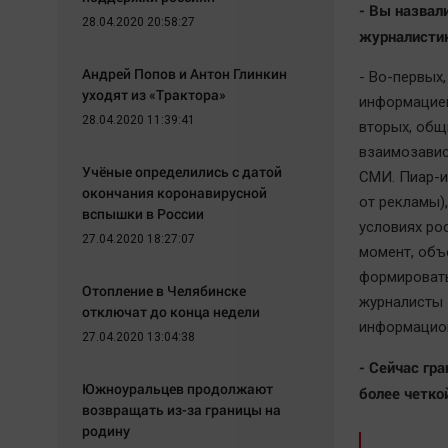
- Вы назвал
28.04.2020 20:58:27
журналистик
Андрей Попов и Антон Глинкин
- Во-первых
уходят из «Трактора»
информацией
28.04.2020 11:39:41
вторых, общ
взаимозавис
Учёные определились с датой
СМИ. Пиар-и
окончания коронавирусной
от рекламы),
вспышки в России
условиях ро
27.04.2020 18:27:07
момент, объ
формировать
Отопление в Челябинске
журналисты 
отключат до конца недели
информацион
27.04.2020 13:04:38
- Сейчас гр
Южноуральцев продолжают
более четко
возвращать из-за границы на
родину