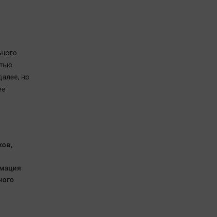
ьного
стью
далее, но
ее
ов,
рмация
ного