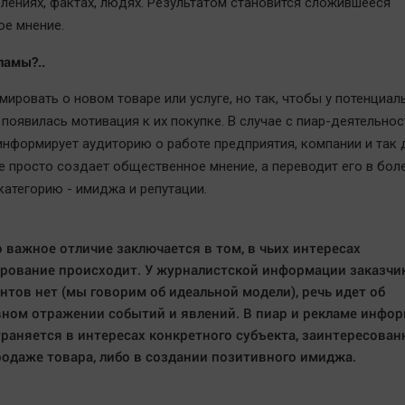
влениях, фактах, людях. Результатом становится сложившееся
е мнение.
ламы?..
ировать о новом товаре или услуге, но так, чтобы у потенциал
 появилась мотивация к их покупке. В случае с пиар-деятельно
информирует аудиторию о работе предприятия, компании и так 
е просто создает общественное мнение, а переводит его в бол
категорию - имиджа и репутации.
 важное отличие заключается в том, в чьих интересах
ование происходит. У журналистской информации заказчик
нтов нет (мы говорим об идеальной модели), речь идет об
ном отражении событий и явлений. В пиар и рекламе инфо
раняется в интересах конкретного субъекта, заинтересован
родаже товара, либо в создании позитивного имиджа.