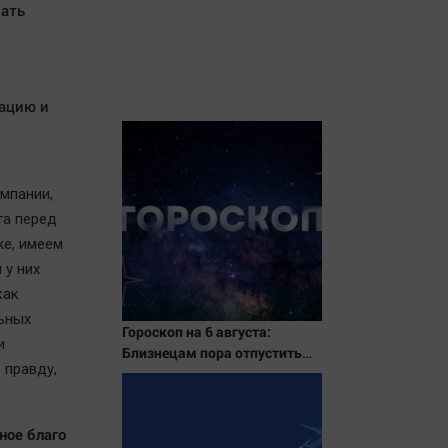
вать
о
ацию и
мпании,
та перед
же, имеем
 у них
как
льных
Гороскоп на 6 августа:
и
Близнецам пора отпустить
 правду,
прошлое, а Стрельцы
насладятся семейной
гармонией
нное благо