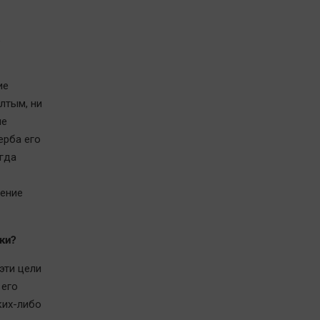
,
ие
лтым, ни
ые
ерба его
егда
шение
ки?
эти цели
 его
ких-либо