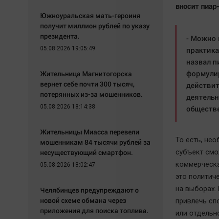
вносит пиар
Южноуральская мать-героиня
получит миллион рублей по указу
президента.
- Можно 
05.08.2026 19:05:49
практика
назвал п
формулир
Жительница Магнитогорска
вернет себе почти 300 тысяч,
действит
потерянных из-за мошенников.
деятельн
05.08.2026 18:14:38
обществе
Жительницы Миасса перевели
То есть, не
мошенникам 84 тысячи рублей за
несуществующий смартфон.
субъект смо
коммерческа
05.08.2026 18:02:47
это политиче
на выборах.
Челябинцев предупреждают о
новой схеме обмана через
привлечь сп
приложения для поиска топлива.
или отдельн