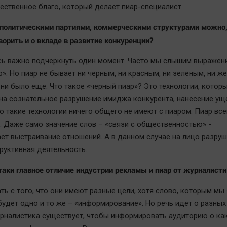
ественное благо, который делает пиар-специалист.
с политическими партиями, коммерческими структурами можно
ворить и о вкладе в развитие конкуренции?
есь важно подчеркнуть один момент. Часто мы слышим выражен
». Но пиар не бывает ни черным, ни красным, ни зеленым, ни же
 ни было еще. Что такое «черный пиар»? Это технологии, котор
на сознательное разрушение имиджа конкурента, нанесение ущ
Но такие технологии ничего общего не имеют с пиаром. Пиар вс
. Даже само значение слов – «связи с общественностью» -
ет выстраивание отношений. А в данном случае на лицо разру
труктивная деятельность.
-таки главное отличие индустрии рекламы и пиар от журналисти
ть с того, что они имеют разные цели, хотя слово, которым мы 
будет одно и то же – «информирование». Но речь идет о разных
урналистика существует, чтобы информировать аудиторию о ка