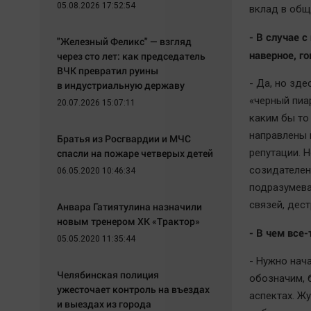
05.08.2026 17:52:54
вклад в общ
- В случае 
"Железный Феликс" — взгляд
наверное, го
через сто лет: как председатель
ВЧК превратил руины
- Да, но зд
в индустриальную державу
«черный пиар
20.07.2026 15:07:11
каким бы то
направлены 
Братья из Росгвардии и МЧС
спасли на пожаре четверых детей
репутации. 
созидателен
06.05.2020 10:46:34
подразумева
связей, дес
Анвара Гатиятулина назначили
новым тренером ХК «Трактор»
- В чем все
05.05.2020 11:35:44
- Нужно нача
Челябинская полиция
обозначим, 
ужесточает контроль на въездах
аспектах. Ж
и выездах из города