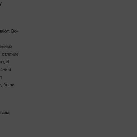
у
яют. Во-
менных
 отличие
ах, В
есный
л
е, были
тала