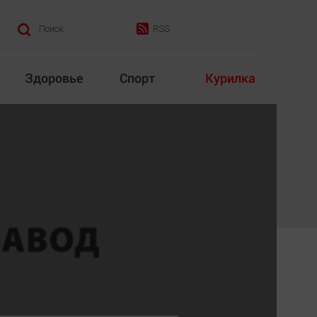
RSS
Поиск
Здоровье
Спорт
Курилка
итика
Культура
Конкурс
Народная журналистика
Наука