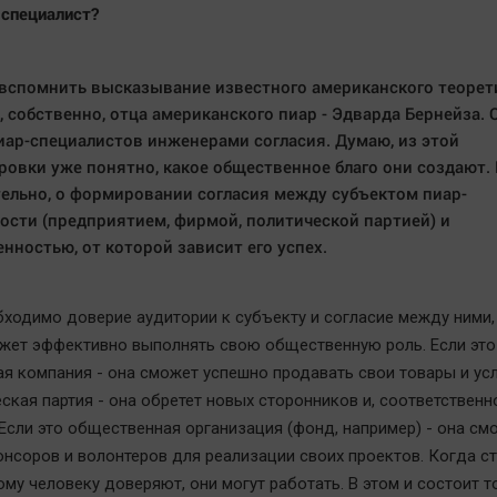
-специалист?
вспомнить высказывание известного американского теорет
, собственно, отца американского пиар - Эдварда Бернейза. 
иар-специалистов инженерами согласия. Думаю, из этой
овки уже понятно, какое общественное благо они создают. 
ельно, о формировании согласия между субъектом пиар-
ости (предприятием, фирмой, политической партией) и
нностью, от которой зависит его успех.
обходимо доверие аудитории к субъекту и согласие между ними,
жет эффективно выполнять свою общественную роль. Если это
я компания - она сможет успешно продавать свои товары и усл
ская партия - она обретет новых сторонников и, соответственн
 Если это общественная организация (фонд, например) - она см
онсоров и волонтеров для реализации своих проектов. Когда ст
ому человеку доверяют, они могут работать. В этом и состоит 