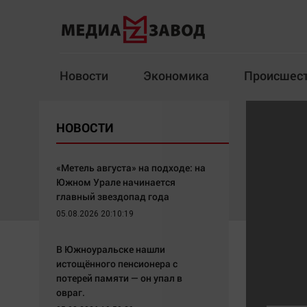
Новости
Экономика
Происшес
Новости
Экономика
НОВОСТИ
Здоровье
Спорт
Кур
«Метель августа» на подходе: на
Южном Урале начинается
главный звездопад года
05.08.2026 20:10:19
Архив
В Южноуральске нашли
Наша победа
Спорт
истощённого пенсионера с
Общество
Технологии
потерей памяти — он упал в
овраг.
Политика
Отраслевые темы