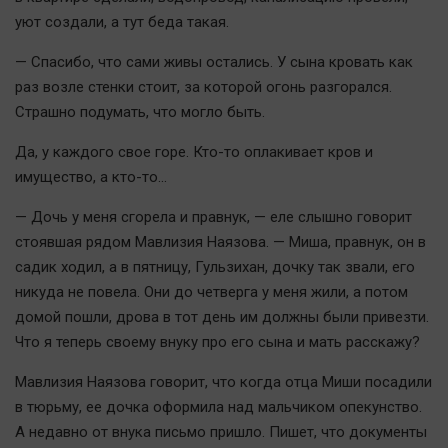
Актуальная тема
уют создали, а тут беда такая.
— Спасибо, что сами живы остались. У сына кровать как
Афиша
раз возле стенки стоит, за которой огонь разгорался.
Блогеркуль
Страшно подумать, что могло быть.
Быстрый медиазавод
Да, у каждого свое горе. Кто-то оплакивает кров и
Вирус чтения
имущество, а кто-то...
Вкусное
Гороскоп
— Дочь у меня сгорела и правнук, — еле слышно говорит
стоявшая рядом Мавлизия Наязова. — Миша, правнук, он в
Дети
садик ходил, а в пятницу, Гульзихан, дочку так звали, его
ЖКХ
никуда не повела. Они до четверга у меня жили, а потом
Интервью
домой пошли, дрова в тот день им должны были привезти.
Качество жизни
Что я теперь своему внуку про его сына и мать расскажу?
Мавлизия Наязова говорит, что когда отца Миши посадили
Конкурс
в тюрьму, ее дочка оформила над мальчиком опекунство.
Народная журналистика
А недавно от внука письмо пришло. Пишет, что документы