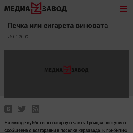
Новости
Печка или сигарета виновата
Экономика
26.01.2009
Происшествия
Общество
Политика
Культура
Здоровье
Спорт
Курилка
Поиск
На исходе субботы в пожарную часть Троицка поступило
Архив
сообщение о возгорании в поселке кирзавода
. К прибытию