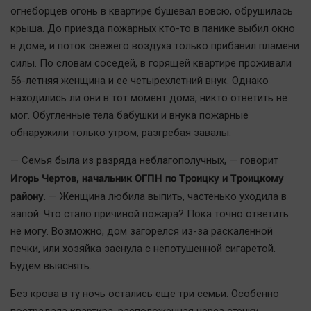
огнеборцев огонь в квартире бушевал вовсю, обрушилась
Наша победа
крыша. До приезда пожарных кто-то в панике выбил окно
Общество
в доме, и поток свежего воздуха только прибавил пламени
Политика
силы. По словам соседей, в горящей квартире проживали
Экономика
56-летняя женщина и ее четырехлетний внук. Однако
Происшествия
находились ли они в тот момент дома, никто ответить не
мог. Обугленные тела бабушки и внука пожарные
Здоровье
обнаружили только утром, разгребая завалы.
Культура
Курилка
— Семья была из разряда неблагополучных, — говорит
Игорь Чертов, начальник ОГПН по Троицку и Троицкому
Мнения
району
. — Женщина любила выпить, частенько уходила в
запой. Что стало причиной пожара? Пока точно ответить
Спорт
не могу. Возможно, дом загорелся из-за раскаленной
Технологии
печки, или хозяйка заснула с непотушенной сигаретой.
Отраслевые темы
Будем выяснять.
Hедвижимость
Без крова в ту ночь остались еще три семьи. Особенно
Образование