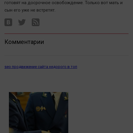
Наука
готовят на досрочное освобождение. Только вот мать и
Обсуждаем
сын его уже не встретят.
Отдых
Персона
Последняя инстанция
Комментарии
Светская жизнь
Тенденции
Точка на карте
seo продвижение сайта недорого в топ