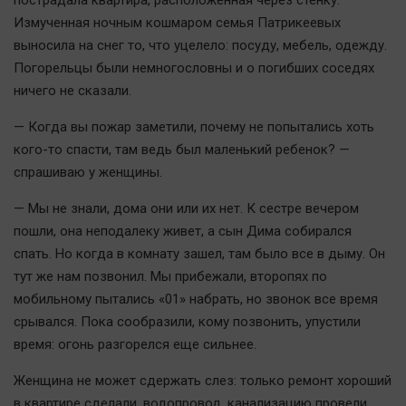
пострадала квартира, расположенная через стенку.
Автомобили
Измученная ночным кошмаром семья Патрикеевых
XX век: криминальные уроки
выносила на снег то, что уцелело: посуду, мебель, одежду.
Банки
Погорельцы были немногословны и о погибших соседях
ничего не сказали.
Медиаграмотность
Медицина
— Когда вы пожар заметили, почему не попытались хоть
кого-то спасти, там ведь был маленький ребенок? —
Новости компаний
спрашиваю у женщины.
Прогулки по городу Ч
— Мы не знали, дома они или их нет. К сестре вечером
Спецпроект
пошли, она неподалеку живет, а сын Дима собирался
Статистика
спать. Но когда в комнату зашел, там было все в дыму. Он
тут же нам позвонил. Мы прибежали, второпях по
Челябинск космический
мобильному пытались «01» набрать, но звонок все время
Другие рубрики
срывался. Пока сообразили, кому позвонить, упустили
Bookworms
время: огонь разгорелся еще сильнее.
English version
Женщина не может сдержать слез: только ремонт хороший
Online-консультация
в квартире сделали, водопровод, канализацию провели,