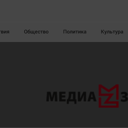
твия
Общество
Политика
Культура
Происшествия
Общество
Пол
илка
Новости компаний
Афиша
Прогулки по городу Ч
Блогеркуль
Спецпроект
Быстрый медиазавод