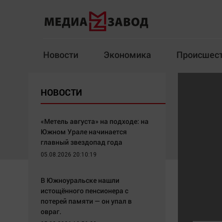
Новости
Экономика
Происшес
Новости
Экономика
НОВОСТИ
Здоровье
Спорт
Кур
«Метель августа» на подходе: на
Южном Урале начинается
главный звездопад года
05.08.2026 20:10:19
Архив
В Южноуральске нашли
Наша победа
Спорт
истощённого пенсионера с
Общество
Технологии
потерей памяти — он упал в
овраг.
Политика
Отраслевые темы