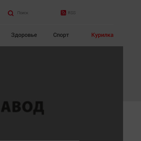
RSS
Поиск
Здоровье
Спорт
Курилка
итика
Культура
Конкурс
Народная журналистика
Наука