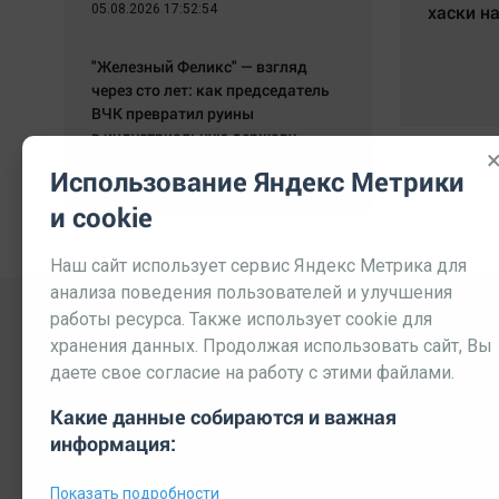
хаски на
05.08.2026 17:52:54
"Железный Феликс" — взгляд
через сто лет: как председатель
ВЧК превратил руины
в индустриальную державу
20.07.2026 15:07:11
Использование Яндекс Метрики
и cookie
Наш сайт использует сервис Яндекс Метрика для
анализа поведения пользователей и улучшения
работы ресурса. Также использует cookie для
хранения данных. Продолжая использовать сайт, Вы
даете свое согласие на работу с этими файлами.
Какие данные собираются и важная
информация:
Выходные данные СМИ
Реклама
Вакансии
П
Показать подробности