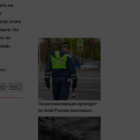
ить на
т
сле этого
еньги. Но
то по
авод»
чил
Госавтоинспекция проведет
по всей России массовые
рейды с 10 августа