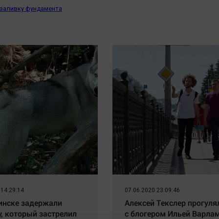
 заливку фундамента
 14:29:14
07.06.2020 23:09:46
инске задержали
Алексей Текслер прогуля
, который застрелил
с блогером Ильей Варл