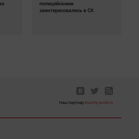
во
полицейскими
заинтересовались в СК
Наш партнер
kurorty-sochi.ru