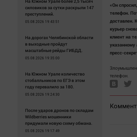
На Южном Урале более 2,5 тысяч
«Он спросил,
силовиков за сутки раскрыли 147
телефон. По
преступлений.
доставлен. 
05.08.2026 19:43:51
курьер снова
клиент на т
На дорогах Челябинской области
в выходные пройдут
указанному 
масштабные рейды ГИБДД.
пресс-секре
05.08.2026 19:35:00
Злоумышленн
На Южном Урале количество
телефон.
стобалльников по ЕГЭ в этом
году перевалило за 180.
05.08.2026 19:24:30
Коммент
После ударов дронов по складам
Wildberries мошенники
придумали новую схему обмана.
05.08.2026 19:17:49