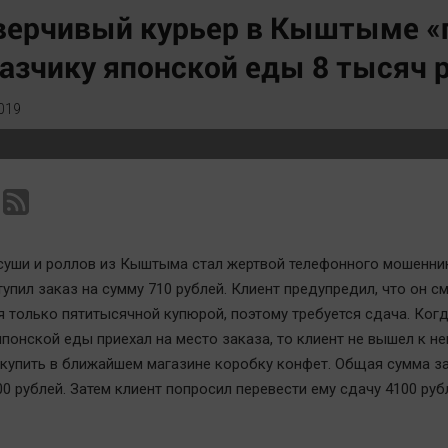
Статистика
Вирус чтения
верчивый курьер в Кыштыме «
Челябинск космический
Вкусное
азчику японской еды 8 тысяч 
Другие рубрики
Гороскоп
Bookworms
Дети
019
English version
ЖКХ
Online-консультация
Интервью
Актуальная тема
Качество жизни
уши и роллов из Кыштыма стал жертвой телефонного мошенник
тупил заказ на сумму 710 рублей. Клиент предупредил, что он с
я только пятитысячной купюрой, поэтому требуется сдача. Ког
понской еды приехал на место заказа, то клиент не вышел к нем
купить в ближайшем магазине коробку конфет. Общая сумма з
0 рублей. Затем клиент попросил перевести ему сдачу 4100 руб