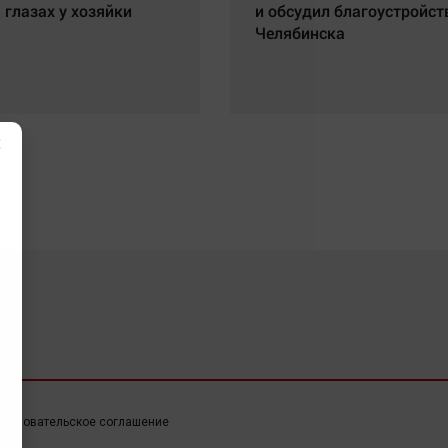
 глазах у хозяйки
и обсудил благоустройст
Челябинска
×
ользовательское соглашение