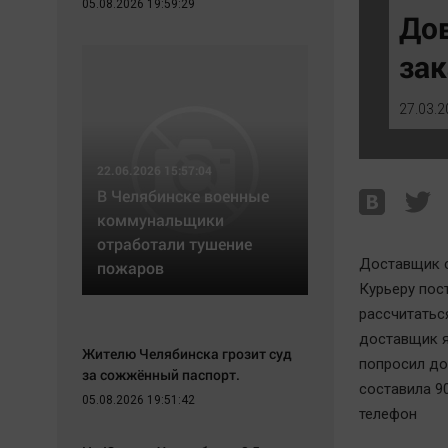
05.08.2026 19:59:29
Экономика
Hедвижимость
До
Происшествия
Образование
зак
Здоровье
Автомобили
Культура
XX век: криминальные уроки
27.03.2
Курилка
Банки
Мнения
Медиаграмотность
22.06.2026 15:57:04
Медицина
В Челябинске военные
коммунальщики
отработали тушение
Доставщик с
пожаров
Курьеру пос
рассчитатьс
доставщик я
Жителю Челябинска грозит суд
попросил до
за сожжённый паспорт.
составила 90
05.08.2026 19:51:42
телефон