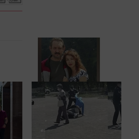
Друг пропавшей семьи
Усольцевых получил
аудиосообщение от них