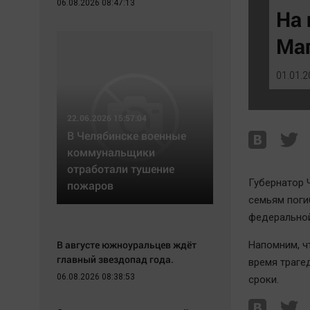
06.08.2026 08:47:13
Экономика
Hедвижимость
На 
Происшествия
Образование
Маг
Здоровье
Автомобили
Культура
XX век: криминальные уроки
01.01.2
Курилка
Банки
Мнения
Медиаграмотность
22.06.2026 15:57:04
Медицина
В Челябинске военные
коммунальщики
отработали тушение
Губернатор 
пожаров
семьям поги
федеральной
В августе южноуральцев ждёт
Напомним, ч
главный звездопад года.
время траге
06.08.2026 08:38:53
сроки.