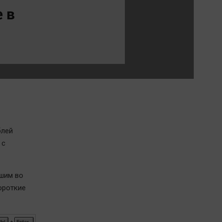
Обсуждаем
 в
Отдых
Персона
Последняя инстанция
Светская жизнь
Тенденции
Точка на карте
блей
 с
вшим во
ороткие