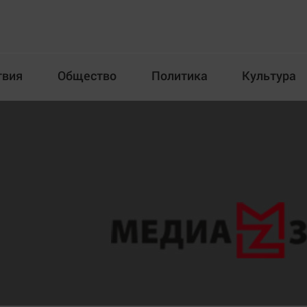
твия
Общество
Политика
Культура
Происшествия
Общество
Пол
илка
Новости компаний
Афиша
Прогулки по городу Ч
Блогеркуль
Спецпроект
Быстрый медиазавод