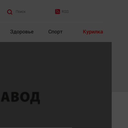
RSS
Поиск
Здоровье
Спорт
Курилка
итика
Культура
Конкурс
Народная журналистика
Наука