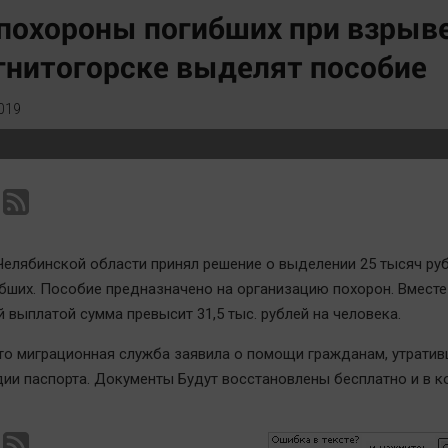
Статистика
Вирус чтения
похороны погибших при взрыве
Челябинск космический
Вкусное
нитогорске выделят пособие
Другие рубрики
Гороскоп
Bookworms
Дети
019
English version
ЖКХ
Online-консультация
Интервью
Актуальная тема
Качество жизни
Челябинской области принял решение о выделении 25 тысяч ру
бших. Пособие предназначено на организацию похорон. Вместе
 выплатой сумма превысит 31,5 тыс. рублей на человека.
то миграционная служба заявила о помощи гражданам, утрати
дии паспорта. Документы Будут восстановлены бесплатно и в к