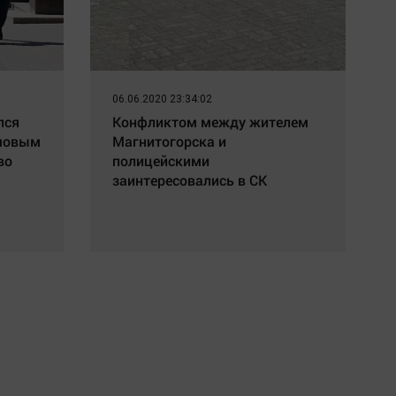
06.06.2020 23:34:02
Отставка канцлера Германии
лся
Конфликтом между жителем
Мерца: последние новости на
амовым
Магнитогорска и
7 августа 2026 и прогнозы
во
полицейскими
заинтересовались в СК