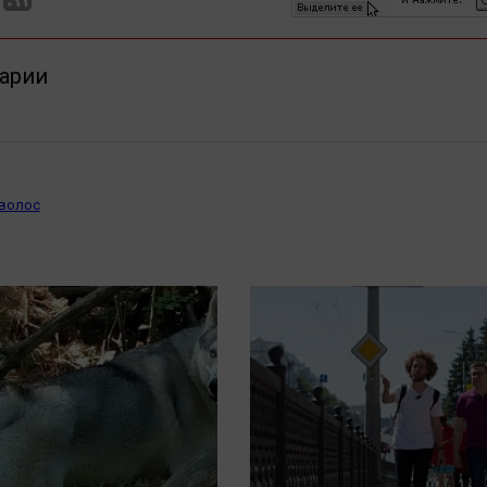
арии
 волос