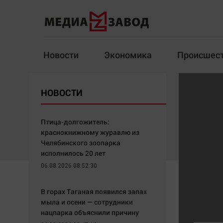
Новости
Экономика
Происшес
Новости
Экономика
НОВОСТИ
Здоровье
Спорт
Кур
Птица-долгожитель:
краснокнижному журавлю из
Челябинского зоопарка
исполнилось 20 лет
Архив
06.08.2026 08:52:30
Наша победа
Спорт
В горах Таганая появился запах
Общество
Технологии
мыла и осени — сотрудники
нацпарка объяснили причину
Политика
Отраслевые темы