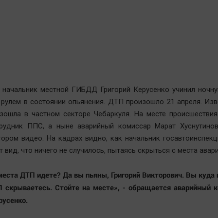
 начальник местной ГИБДД Григорий Керусенко учинил ночну
 рулем в состоянии опьянения. ДТП произошло 21 апреля. Изв
зошла в частном секторе Чебаркуля. На месте происшествия
рудник ППС, а ныне аварийный комиссар Марат Хуснутинов
тором видео. На кадрах видно, как начальник госавтоинспек
 вид, что ничего не случилось, пытаясь скрыться с места авар
места ДТП идете? Да вы пьяны, Григорий Викторович. Вы куда
 скрываетесь. Стойте на месте», - обращается аварийный к
русенко.