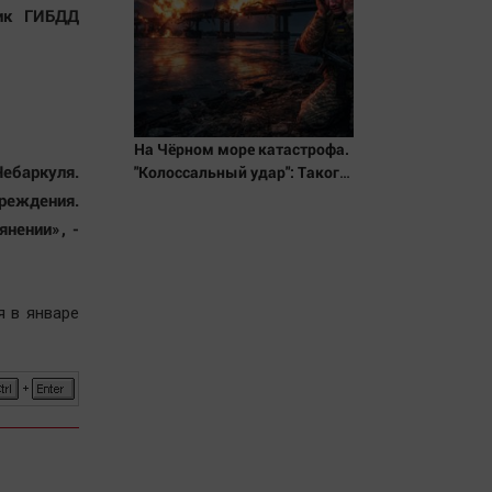
ик ГИБ
ДД
На Чёрном море катастрофа.
ебаркуля.
"Колоссальный удар": Такого
не было за всю СВО
еждения.
янении»
, -
я в январе