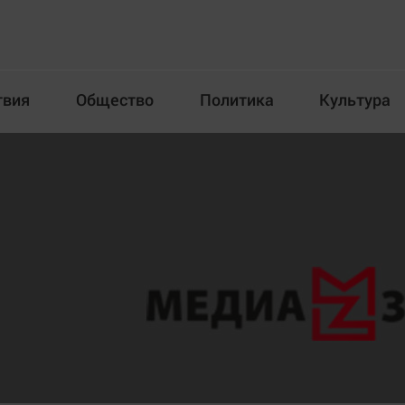
твия
Общество
Политика
Культура
Происшествия
Общество
Пол
илка
Новости компаний
Афиша
Прогулки по городу Ч
Блогеркуль
Спецпроект
Быстрый медиазавод