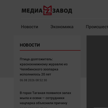
Новости
Экономика
Происшес
Новости
Экономика
НОВОСТИ
Здоровье
Спорт
Кур
Птица-долгожитель:
краснокнижному журавлю из
Челябинского зоопарка
исполнилось 20 лет
Архив
06.08.2026 08:52:30
Наша победа
Спорт
В горах Таганая появился запах
Общество
Технологии
мыла и осени — сотрудники
нацпарка объяснили причину
Политика
Отраслевые темы