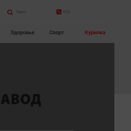
RSS
Поиск
Здоровье
Спорт
Курилка
итика
Культура
Конкурс
Народная журналистика
Наука