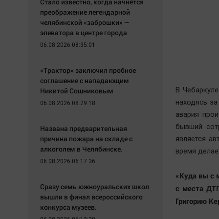
Стало известно, когда начнётся
преображение легендарной
челябинской «заброшки» —
элеватора в центре города
06.08.2026 08:35:01
«Трактор» заключил пробное
соглашение с нападающим
В Чебаркуле
Никитой Сошниковым
находясь за
06.08.2026 08:29:18
авария прои
бывший сот
Названа предварительная
причина пожара на складе с
является ав
алкоголем в Челябинске.
время делает
06.08.2026 06:17:36
«Куда вы с 
Сразу семь южноуральских школ
с места ДТП
вышли в финал всероссийского
Григорию Ке
конкурса музеев.