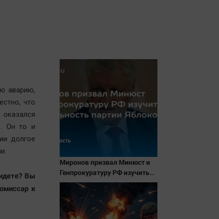
ю аварию,
естно, что
 оказался
. Он то и
ции долгое
ии.
Миронов призвал Минюст и
Генпрокуратуру РФ изучить
 идете? Вы
деятельность партии Яблоко
омиссар к