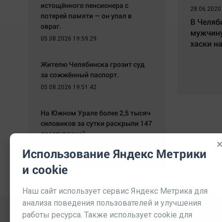
истощённого пенсионера с
28.06.2020
потерей памяти — он упал в
В Челяб
овраг.
мужчину
05.08.2026 19:59:29
хаски на
Жителю Челябинска грозит суд
за сожжённый паспорт.
05.08.2026 19:51:42
На Южном Урале более 2,5 тысяч
силовиков за сутки раскрыли 147
преступлений.
05.08.2026 19:43:51
Использование Яндекс Метрики
и cookie
Наш сайт использует сервис Яндекс Метрика для
анализа поведения пользователей и улучшения
работы ресурса. Также использует cookie для