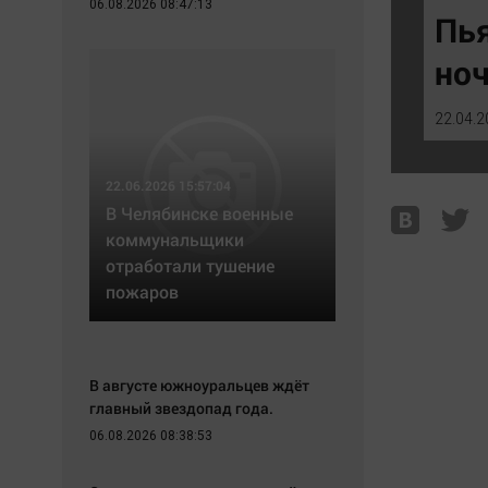
06.08.2026 08:47:13
Экономика
Hедвижимость
Пь
Происшествия
Образование
ноч
Здоровье
Автомобили
Культура
XX век: криминальные уроки
22.04.2
Курилка
Банки
Мнения
Медиаграмотность
22.06.2026 15:57:04
Медицина
В Челябинске военные
коммунальщики
отработали тушение
пожаров
В августе южноуральцев ждёт
главный звездопад года.
06.08.2026 08:38:53