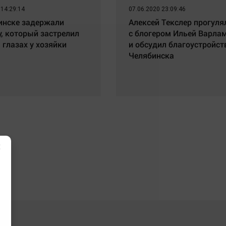
 14:29:14
07.06.2020 23:09:46
инске задержали
Алексей Текслер прогуля
, который застрелил
с блогером Ильей Варл
 глазах у хозяйки
и обсудил благоустройст
Челябинска
×