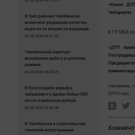
06.08.2026 06:12:29
«Какое ДТП
Чебаркуля.
В трёх районах Челябинска
возможно ухудшение качества
воды из-за аварии на водоводе.
В ГУ МВД по
06.08.2026 06:07:55
«ДТП произ
Челябинский аэропорт
Пострадав
возобновил работу в штатном
Предварител
режиме.
комментирую
06.08.2026 06:00:29
Напомним, ч
В Кусе осудили курьера,
2019 года.
забравшего у вдовы бойца СВО
почти 4 миллиона рублей.
06.08.2026 05:56:49
В Челябинске к строительству
Коммент
тоннелей метротрамвая