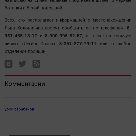
надписью на спине, зеленые спортивные штаны и черные
Актуальная тема
ботинки с белой подошвой.
Всех, кто располагает информацией о местонахождении
Афиша
8-
Льва Холодилина просят сообщить ее по телефонам:
Блогеркуль
951-455-13-17
8-900-095-52-67
и
, а также на горячую
Быстрый медиазавод
8-351-277-79-11
линию «Легион-Спаса»
или в любое
Вирус чтения
отделение полиции.
Вкусное
Гороскоп
Дети
Комментарии
ЖКХ
Интервью
Качество жизни
урок барабанов
Конкурс
Народная журналистика