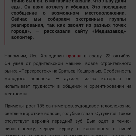
точно был он. В магазине сказали, что Льву дали
Автомобили
еды. Он взял котлету и убежал. Это последнее
сообщение о возможном местоположении.
XX век: криминальные уроки
Сейчас мы собираем экстренные группы
Банки
реагирования, так как звонят из разных точек
города», — рассказали сайту «Медиазавод»
Медиаграмотность
волонтер.
Медицина
Напомним, Лев Холодилин
пропал
в среду, 23 октября.
Новости компаний
Он ушел от родительской машины возле строительного
Прогулки по городу Ч
рынка «Перекресток» на Братьев Кашириных. Особенность
Спецпроект
молодого человека — аутизм, из-за которого он
Статистика
испытывает трудности в общении и ориентировании на
местности.
Челябинск космический
Другие рубрики
Приметы: рост 185 сантиметров, худощавое телосложение,
Bookworms
светлые короткие волосы, голубые глаза. Сутулится. Также
отсутствует верхний передний зуб. Был одет в темно-
English version
синюю кепку, черную куртку с капюшоном с синей
Online-консультация