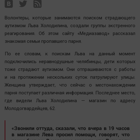
Наша победа
Общество
Волонтеры, которые занимаются поиском страдающего
Политика
аутизмом Льва Холодилина, создали группы экстренного
реагирования. Об этом сайту «Медиазавод» рассказал
Экономика
знакомая семьи пропавшего парня.
Происшествия
Здоровье
По ее словам, к поискам Льва на данный момент
подключились неравнодушные челябинцы, дети которых
Культура
тоже страдают аутизмом. Они отпрашиваются с работы
Курилка
и на протяжении нескольких суток патрулируют улицы.
Мнения
Женщина утверждает, что сейчас о местонахождении
парня поступает различная информация. Последнее место,
Спорт
где видели Льва Холодилина — магазин по адресу
Технологии
Молодогвардейцев, 62.
Отраслевые темы
Hедвижимость
«Звонили оттуда, сказали, что вчера в 19 часов
в магазине Лева просил помощи, говорят, что
Образование