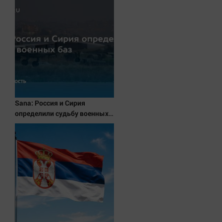
Наука
Обсуждаем
Отдых
Персона
Последняя инстанция
Светская жизнь
Тенденции
Sana: Россия и Сирия
Точка на карте
определили судьбу военных
баз