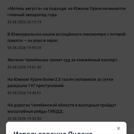
«Метель августа» на подходе: на Южном Урале начинается
главный звездопад года
05.08.2026 20:10:19
В Южноуральске нашли истощённого пенсионера с потерей
памяти — он упал в овраг.
05.08.2026 19:59:29
Жителю Челябинска грозит суд за сожжённый паспорт.
05.08.2026 19:51:42
На Южном Урале более 2,5 тысяч силовиков за сутки
раскрыли 147 преступлений.
05.08.2026 19:43:51
На дорогах Челябинской области в выходные пройдут
масштабные рейды ГИБДД.
05.08.2026 19:35:00
×