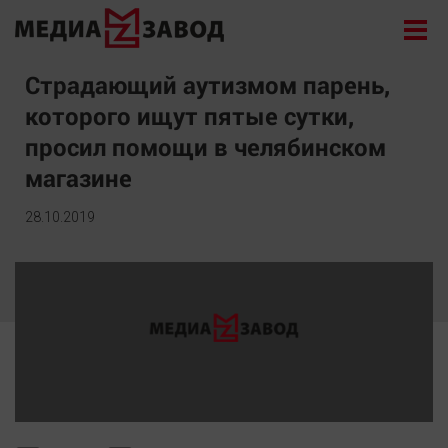
Новости
Страдающий аутизмом парень,
которого ищут пятые сутки,
Экономика
просил помощи в челябинском
Происшествия
магазине
Общество
Политика
28.10.2019
Культура
Здоровье
Спорт
Курилка
Поиск
Архив