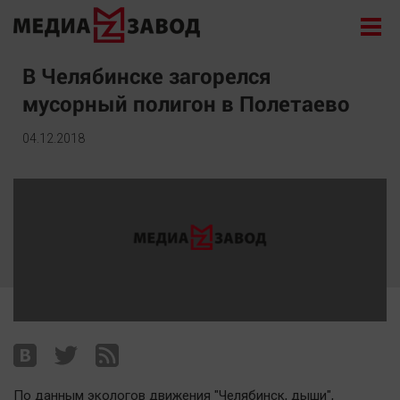
Новости
В Челябинске загорелся
мусорный полигон в Полетаево
Экономика
Происшествия
04.12.2018
Общество
Политика
Культура
Здоровье
Спорт
Курилка
Поиск
Архив
По данным экологов движения "Челябинск, дыши",