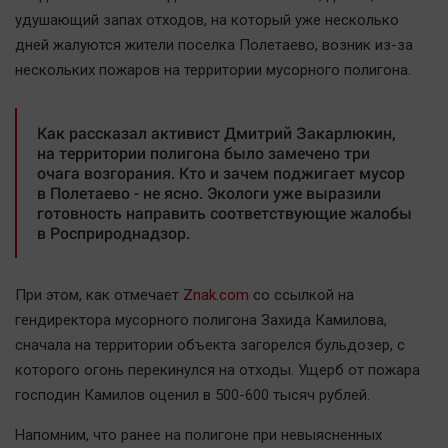
Наша победа
удушающий запах отходов, на который уже несколько
дней жалуются жители поселка Полетаево, возник из-за
Общество
нескольких пожаров на территории мусорного полигона.
Политика
Экономика
Как рассказал активист Дмитрий Закарлюкин,
Происшествия
на территории полигона было замечено три
Здоровье
очага возгорания. Кто и зачем поджигает мусор
в Полетаево - не ясно. Экологи уже выразили
Культура
готовность направить соответствующие жалобы
Курилка
в Росприроднадзор.
Мнения
При этом, как отмечает
Znak.com
со ссылкой на
Спорт
гендиректора мусорного полигона Захида Камилова,
Технологии
сначала на территории объекта загорелся бульдозер, с
которого огонь перекинулся на отходы. Ущерб от пожара
Отраслевые темы
господин Камилов оценил в 500-600 тысяч рублей.
Hедвижимость
Образование
Напомним, что ранее на полигоне при невыясненных