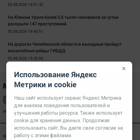
05.08.2026 19:51:42
На Южном Урале более 2,5 тысяч силовиков за сутки
раскрыли 147 преступлений.
05.08.2026 19:43:51
На дорогах Челябинской области в выходные пройдут
масштабные рейды ГИБДД.
05.08.2026 19:35:00
×
Использование Яндекс
Метрики и cookie
Наш сайт использует сервис Яндекс Метрика
для анализа поведения пользователей и
Наш партнер
kurorty-sochi.ru
улучшения работы ресурса. Также использует
cookie для хранения данных. Продолжая
использовать сайт, Вы даете свое согласие на
работу с этими файлами.
Выходные данные СМИ
Реклама
Вакансии