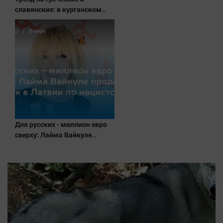
славянские: в курганском
ЗАГСе назвали самые редкие
имена за 2026 год
Для русских - миллион евро
сверху: Лайма Вайкуле
продает особняк в Латвии по
нацистской логике