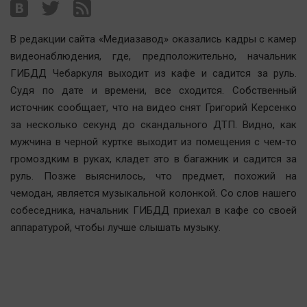
Наша победа
Общество
В редакции сайта «Медиазавод» оказались кадры с камер
Политика
видеонаблюдения, где, предположительно, начальник
ГИБДД Чебаркуля выходит из кафе и садится за руль.
Экономика
Судя по дате и времени, все сходится. Собственный
Происшествия
источник сообщает, что на видео снят Григорий Керсенко
Здоровье
за несколько секунд до скандального ДТП. Видно, как
Культура
мужчина в черной куртке выходит из помещения с чем-то
Курилка
громоздким в руках, кладет это в багажник и садится за
руль. Позже выяснилось, что предмет, похожий на
Мнения
чемодан, является музыкальной колонкой. Со слов нашего
собеседника, начальник ГИБДД приехал в кафе со своей
Спорт
аппаратурой, чтобы лучше слышать музыку.
Технологии
Отраслевые темы
Hедвижимость
Образование