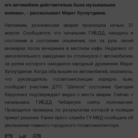
Актуальная тема
его автомобиля действительно была музыкальная
колонка», - рассказывает Марат Хуснутдинов.
Афиша
Напомним, резонансная авария произошла ночью 21
Блогеркуль
апреля. Сообщается, что начальник ГИБДД, находясь в
Быстрый медиазавод
состоянии в состоянии опьянения, сел за руль своей
Вирус чтения
иномарки после вечеринки в местном кафе. Недалеко от
увеселительного заведения он столкнулся с автомобилем,
Вкусное
за рулем которого находился народный дружинник Марат
Гороскоп
Хуснутдинов. Когда оба вышли из автомобилей, оказалось,
Дети
что руководитель госавтоинспекции изрядно пьян,
ЖКХ
сообщает участник ДТП. "Шаткое" состояние Григория
Интервью
Керусенко подтверждает видео с места аварии. Сейчас с
начальника ГИБДД Чебаркуля сняты полномочия.
Качество жизни
Проводится проверка, по результатам которой в полиции
примут решение. Ранее пресс-служба ГУ МВД сообщала об
Конкурс
увольнении главного городского госавтоинспектора.
Народная журналистика