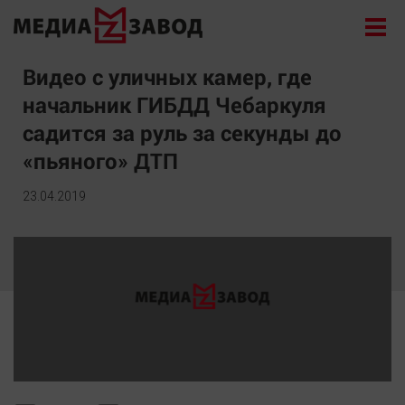
Новости
Видео с уличных камер, где
начальник ГИБДД Чебаркуля
Экономика
садится за руль за секунды до
Происшествия
«пьяного» ДТП
Общество
Политика
23.04.2019
Культура
Здоровье
Спорт
Курилка
Поиск
Архив