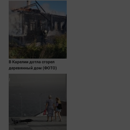
Наука
Обсуждаем
Отдых
Персона
Последняя инстанция
Светская жизнь
Тенденции
В Карелии дотла сгорел
Точка на карте
деревянный дом (ФОТО)