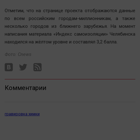
Актуальная тема
Отметим, что на странице проекта отображаются данные
по всем российским городам-миллионникам, а также
Афиша
несколько городов из ближнего зарубежья. На момент
Блогеркуль
написания материала «Индекс самоизоляции» Челябинска
Быстрый медиазавод
находился на жёлтом уровне и составлял 3,2 балла.
Вирус чтения
Фото: Cnews
Вкусное
Гороскоп
Дети
ЖКХ
Комментарии
Интервью
Качество жизни
гравировка химки
Конкурс
Народная журналистика