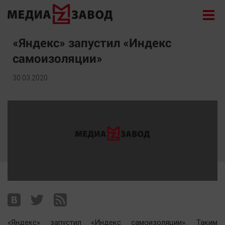
Новости
«Яндекс» запустил «Индекс
самоизоляции»
Экономика
Происшествия
30.03.2020
Общество
Политика
Культура
Здоровье
Спорт
Курилка
Поиск
Архив
«Яндекс» запустил «Индекс самоизоляции». Таким