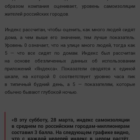
Наша победа
образом компания оценивает, уровень самоизоляции
жителей российских городов.
Общество
Политика
Индекс рассчитан, чтобы оценить, как много людей сидят
Экономика
дома, а чем выше его значение, тем лучше показатель.
Происшествия
Уровень 0 означает, что на улице много людей, тогда как
Здоровье
5 — что все сидят по домам. Индекс был рассчитан
на основе обезличенных данных об использовании
Культура
приложений «Яндекса». Показатели сводятся к единой
Курилка
шкале, на которой 0 соответствует уровню часа пик
Мнения
в типичный будний день, а 5 — показателям, которые
обычно бывают глубокой ночью.
Спорт
Технологии
Отраслевые темы
«В эту субботу, 28 марта, индекс самоизоляции
в среднем по российским городам-миллионерам
Hедвижимость
составил 3 балла. На следующем графике видно,
Образование
что с каждой неделей индекс в целом растёт,