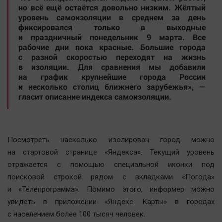
но всё ещё остаётся довольно низким. Жёлтый
Автомобили
уровень самоизоляции в среднем за день
XX век: криминальные уроки
фиксировался только в выходные
и праздничный понедельник 9 марта. Все
Банки
рабочие дни пока красные. Большие города
Медиаграмотность
с разной скоростью переходят на жизнь
в изоляции. Для сравнения мы добавили
Медицина
на график крупнейшие города России
и несколько столиц ближнего зарубежья», —
Новости компаний
гласит описание индекса самоизоляции.
Прогулки по городу Ч
Спецпроект
Статистика
Посмотреть насколько изолирован город можно
на стартовой странице «Яндекса». Текущий уровень
Челябинск космический
отражается с помощью специальной иконки под
Другие рубрики
поисковой строкой рядом с вкладками «Погода»
Bookworms
и «Телепрограмма». Помимо этого, информер можно
English version
увидеть в приложении «Яндекс. Карты» в городах
Online-консультация
с наcелением более 100 тысяч человек.