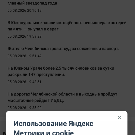
главный звездопад года
05.08.2026 20:10:19
В Южноуральске нашли истощённого пенсионера с потерей
памяти — он упал в овраг.
05.08.2026 19:59:29
Жителю Челябинска грозит суд за сожжённый паспорт.
05.08.2026 19:51:42
На Южном Урале более 2,5 тысяч силовиков за сутки
раскрыли 147 преступлений.
05.08.2026 19:43:51
На дорогах Челябинской области в выходные пройдут
масштабные рейды ГИБДД.
05.08.2026 19:35:00
×
Использование Яндекс
Метрики и cookie