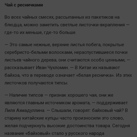
Актуальная тема
Чай с ресничками
Во всех чайных смесях, рассыпанных из пакетиков на
Афиша
блюдца, можно заметить светлые листочки-вкрапления —
Блогеркуль
где-то их меньше, где-то больше.
Быстрый медиазавод
— Это самые нежные, верхние листья побега, покрытые
Вирус чтения
серебристо-белыми волосками, нераспустившиеся почки
Вкусное
листьев чайного дерева; они считаются особо ценными, —
Гороскоп
рассказывает Иван Чухломин. — В Китае их называют
байхоа, что в переводе означает «белая ресничка». Из этих
Дети
листочков получаются типсы.
ЖКХ
Интервью
— Наличие типсов — признак хорошего чая, они же
являются главным источником аромата, — поддерживает
Качество жизни
Лиля Ахмадуллина. — Слышали, говорят: байховый чай? В
старину китайские купцы часто произносили это слово,
Конкурс
желая подчеркнуть высокие достоинства товара. Сегодня
Народная журналистика
название «байховый» стало у русского народа