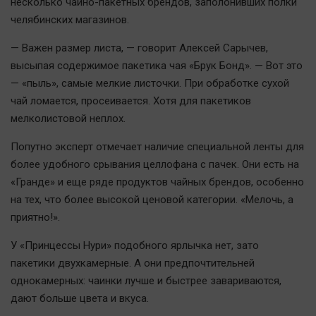
несколько чайно-пакетных брендов, заполонивших полки
Автомобили
челябинских магазинов.
XX век: криминальные уроки
— Важен размер листа, — говорит Алексей Сарычев,
Банки
высыпая содержимое пакетика чая «Брук Бонд». — Вот это
Медиаграмотность
— «пыль», самые мелкие листочки. При обработке сухой
Медицина
чай ломается, просеивается. Хотя для пакетиков
мелколистовой неплох.
Новости компаний
Попутно эксперт отмечает наличие специальной ленты для
Прогулки по городу Ч
более удобного срывания целлофана с пачек. Они есть на
Спецпроект
«Гранде» и еще ряде продуктов чайных брендов, особенно
Статистика
на тех, что более высокой ценовой категории. «Мелочь, а
приятно!».
Челябинск космический
Другие рубрики
У «Принцессы Нури» подобного ярлычка нет, зато
Bookworms
пакетики двухкамерные. А они предпочтительней
однокамерных: чаинки лучше и быстрее завариваются,
English version
дают больше цвета и вкуса.
Online-консультация