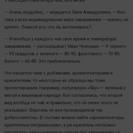
У «Беседы» пакеты круглые, без нитки.
— Очень неудобно, — морщится Лиля Ахмадуллина. — Все-
таки у всех индивидуальная мера заваривания — крепко, не
крепко. Ложкой его, что ли, вытаскивать?..
— И вообще у каждого чая свое время и температура
заваривания, — рассказывает Иван Чухломин. — У черного
— 95 градусов, у зеленого — 80-90, фруктового — 70-80,
белого — 60-80. Это приблизительно.
Что касается чаев с добавками, ароматизаторами и
красителями, то некоторые их образцы мы тоже
протестировали. Например, популярную «Яву» — зеленый с
мятой и вишневый каркаде. Все согласились, что второй
вид вообще не чай, и правильно, что на пачке этого не
указывают. Впрочем, не все производители так
добросовестны. В составе можно найти «ароматизаторы,
идентичные натуральному», а уж краситель несложно
разглядеть невооруженным глазом при заваривании: от