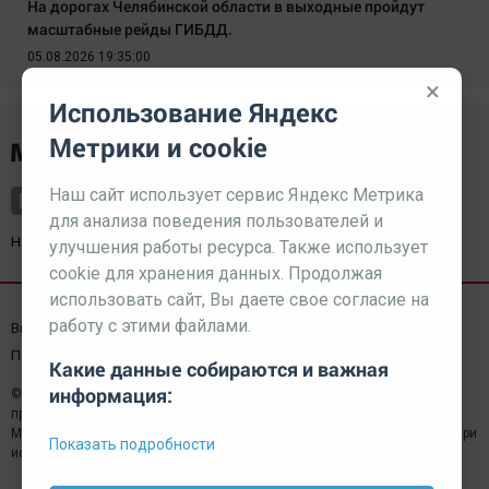
На дорогах Челябинской области в выходные пройдут
масштабные рейды ГИБДД.
05.08.2026 19:35:00
×
Использование Яндекс
Метрики и cookie
Наш сайт использует сервис Яндекс Метрика
для анализа поведения пользователей и
Наш партнер
kurorty-sochi.ru
улучшения работы ресурса. Также использует
cookie для хранения данных. Продолжая
использовать сайт, Вы даете свое согласие на
работу с этими файлами.
Выходные данные СМИ
Реклама
Вакансии
Пользовательское соглашение
Какие данные собираются и важная
информация:
© 2026 МЕДИАЗАВОД — Сайт может содержать контент,
предназначенный для лиц 18+
Мнение редакции может не совпадать с мнением отдельных авторов.При
Показать подробности
использовании материалов сайта ссылка обязательна.