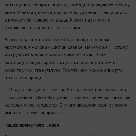
полноценно заварить чаинки, свободно циркулируя между
ними. И нитка у пакета достаточно длинная — не соскочит
в кружку при наливании воды. А сами пакетики не
бумажные, а тряпичные, из сеточки.
Впрочем, качество того же «Липтона», по словам
экспертов, в России и Англии разное. Почему же? Потому
что русский человек мало понимает в чае. В его
настоящем вкусе, аромате, цвете, производстве — не
развита у нас эта культура. Так что нам можно спихнуть
что-то и попроще.
— В одно заведение, где я работал, приходил англичанин,
— вспоминает Иван Чухломин. — Так вот он не мог пить чай,
который у нас продается. В итоге привозил свой и просил
именно его ему заваривать.
Чашка ароматного… клея