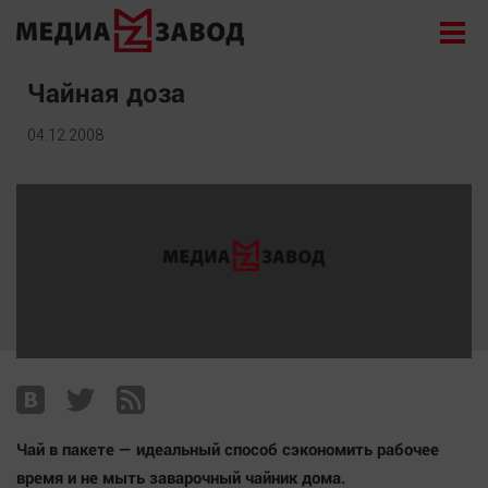
Новости
Чайная доза
Экономика
04.12.2008
Происшествия
Общество
Политика
Культура
Здоровье
Спорт
Курилка
Поиск
Чай в пакете — идеальный способ сэкономить рабочее
Архив
время и не мыть заварочный чайник дома.