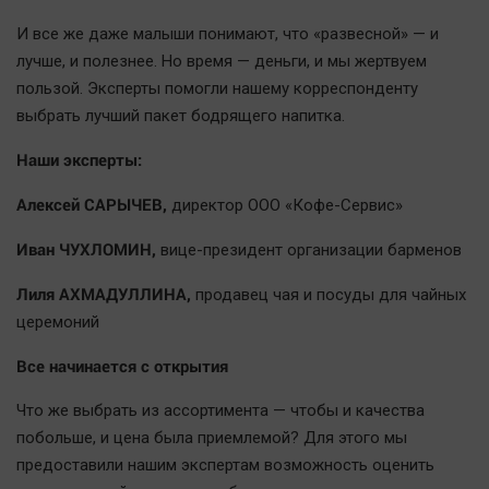
Наша победа
И все же даже малыши понимают, что «развесной» — и
Общество
лучше, и полезнее. Но время — деньги, и мы жертвуем
Политика
пользой. Эксперты помогли нашему корреспонденту
выбрать лучший пакет бодрящего напитка.
Экономика
Происшествия
Наши эксперты:
Здоровье
Алексей САРЫЧЕВ,
директор ООО «Кофе-Сервис»
Культура
Иван ЧУХЛОМИН,
Курилка
вице-президент организации барменов
Мнения
Лиля АХМАДУЛЛИНА,
продавец чая и посуды для чайных
церемоний
Спорт
Все начинается с открытия
Технологии
Отраслевые темы
Что же выбрать из ассортимента — чтобы и качества
побольше, и цена была приемлемой? Для этого мы
Hедвижимость
предоставили нашим экспертам возможность оценить
Образование