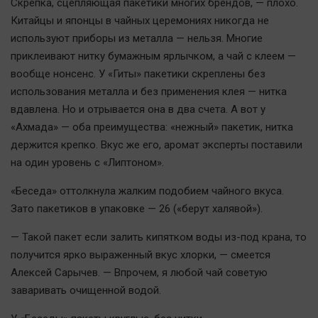
Скрепка, сцепляющая пакетики многих брендов, — плохо.
Китайцы и японцы в чайных церемониях никогда не
используют приборы из металла — нельзя. Многие
приклеивают нитку бумажным ярлычком, а чай с клеем —
вообще нонсенс. У «Гиты» пакетики скреплены без
использования металла и без применения клея — нитка
вдавлена. Но и отрывается она в два счета. А вот у
«Ахмада» — оба преимущества: «нежный» пакетик, нитка
держится крепко. Вкус же его, аромат эксперты поставили
на один уровень с «Липтоном».
«Беседа» оттолкнула жалким подобием чайного вкуса.
Зато пакетиков в упаковке — 26 («берут халявой»).
— Такой пакет если залить кипятком воды из-под крана, то
получится ярко выраженный вкус хлорки, — смеется
Алексей Сарычев. — Впрочем, я любой чай советую
заваривать очищенной водой.