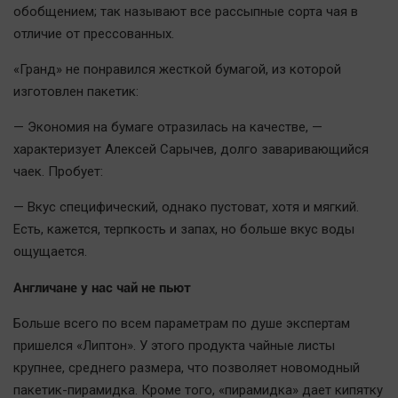
Наука
обобщением; так называют все рассыпные сорта чая в
Обсуждаем
отличие от прессованных.
Отдых
«Гранд» не понравился жесткой бумагой, из которой
Персона
изготовлен пакетик:
Последняя инстанция
— Экономия на бумаге отразилась на качестве, —
Светская жизнь
характеризует Алексей Сарычев, долго заваривающийся
Тенденции
чаек. Пробует:
Точка на карте
— Вкус специфический, однако пустоват, хотя и мягкий.
Есть, кажется, терпкость и запах, но больше вкус воды
ощущается.
Англичане у нас чай не пьют
Больше всего по всем параметрам по душе экспертам
пришелся «Липтон». У этого продукта чайные листы
крупнее, среднего размера, что позволяет новомодный
пакетик-пирамидка. Кроме того, «пирамидка» дает кипятку