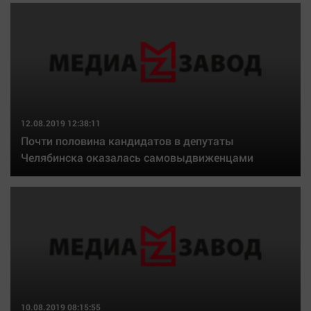
Наша победа
Общество
Политика
Экономика
Происшествия
Здоровье
12.08.2019 12:38:11
Культура
Почти половина кандидатов в депутаты
Челябинска оказалась самовыдвиженцами
Курилка
Мнения
Спорт
Технологии
Отраслевые темы
Hедвижимость
Образование
10.08.2019 08:15:55