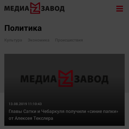
Новости
Политика
Экономика
Культура
Экономика
Происшествия
Происшествия
Общество
Политика
Культура
Здоровье
Спорт
Курилка
13.08.2019 11:10:43
Поиск
Главы Сатки и Чебаркуля получили «синие папки»
от Алексея Текслера
Архив