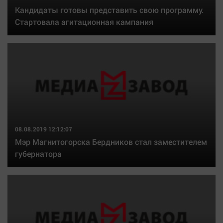
Автомобили
Кандидаты готовы представить свою программу.
Стартовала агитационная кампания
XX век: криминальные уроки
Банки
Медиаграмотность
Медицина
Новости компаний
Прогулки по городу Ч
Спецпроект
08.08.2019 12:12:07
Статистика
Мэр Магнитогорска Бердников стал заместителем
губернатора
Челябинск космический
Другие рубрики
Bookworms
English version
Online-консультация