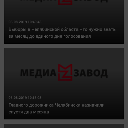
Актуальная тема
Афиша
08.08.2019 10:40:48
Блогеркуль
Выборы в Челябинской области.Что нужно знать
за месяц до единого дня голосования
Быстрый медиазавод
Вирус чтения
Вкусное
Гороскоп
Дети
ЖКХ
Интервью
Качество жизни
05.08.2019 10:13:03
Главного дорожника Челябинска назначили
спустя два месяца
Конкурс
Народная журналистика