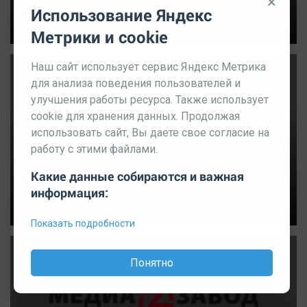
×
Экс-омбудсмен планирует стать губернатором
Использование Яндекс
Челябинской области
Метрики и cookie
Наш сайт использует сервис Яндекс Метрика
для анализа поведения пользователей и
улучшения работы ресурса. Также использует
cookie для хранения данных. Продолжая
использовать сайт, Вы даете свое согласие на
работу с этими файлами.
19.06.2019 10:15:24
Алексей Текслер принял участие в
Какие данные собираются и важная
Правительственной комиссии по региональному
информация:
развитию
Показать подробности
Понятно