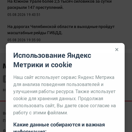
На Южном Урале более 2,5 тысяч силовиков за сутки
раскрыли 147 преступлений.
05.08.2026 19:43:51
На дорогах Челябинской области в выходные пройдут
масштабные рейды ГИБДД.
05.08.2026 19:35:00
×
Использование Яндекс
Метрики и cookie
Наш сайт использует сервис Яндекс Метрика
для анализа поведения пользователей и
Наш партнер
kurorty-sochi.ru
улучшения работы ресурса. Также использует
cookie для хранения данных. Продолжая
использовать сайт, Вы даете свое согласие на
работу с этими файлами.
Выходные данные СМИ
Реклама
Вакансии
Пользовательское соглашение
Какие данные собираются и важная
информация:
© 2026 МЕДИАЗАВОД — Сайт может содержать контент,