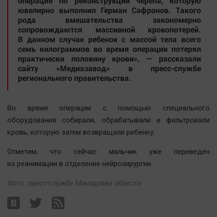
операция по реконструкции черепа, которую
Автомобили
ювелирно выполнил Герман Сафронов. Такого
рода вмешательства закономерно
XX век: криминальные уроки
сопровождаются массивной кровопотерей.
Банки
В данном случае ребенок с массой тела всего
семь килограммов во время операции потерял
Медиаграмотность
практически половину крови», — рассказали
Медицина
сайту «Медиазавод» в пресс-службе
регионального правительства.
Новости компаний
Прогулки по городу Ч
Во время операции с помощью специального
оборудования собирали, обрабатывали и фильтровали
Спецпроект
кровь, которую затем возвращали ребенку.
Статистика
Челябинск космический
Отметим, что сейчас мальчик уже переведен
из реанимации в отделение нейрохирургии.
Другие рубрики
Bookworms
Фото: пресс-служба Минздрава области
English version
Online-консультация