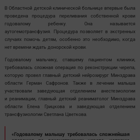
Наша победа
В Областной детской клинической больнице впервые была
Общество
проведена процедура переливания собственной крови
годовалому ребенку. Она называется
Политика
аутогемотрансфузия. Процедура позволяет в экстренных
Экономика
случаях помочь детям, особенно это необходимо, когда
Происшествия
нет времени ждать донорской крови.
Здоровье
Годовалому мальчику, ставшему пациентом клиники,
Культура
требовалась сложная операция по реконструкции черепа,
Курилка
которую провел главный детский нейрохирург Минздрава
Мнения
области Герман Сафронов. Также в лечении малыша
участвовали заведующая отделением анестезиологии
Спорт
и реанимации, главный детский реаниматолог Минздрава
области Елена Грицкова и заведующая отделением
Технологии
трансфузиологии Светлана Цветкова.
Отраслевые темы
Hедвижимость
«Годовалому малышу требовалась сложнейшая
Образование