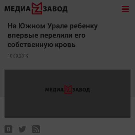
Новости
На Южном Урале ребенку
впервые перелили его
Экономика
собственную кровь
Происшествия
Общество
10.09.2019
Политика
Культура
Здоровье
Спорт
Курилка
Поиск
Архив