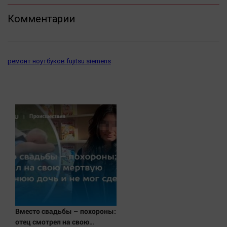
Актуальная тема
Комментарии
Афиша
Блогеркуль
ремонт ноутбуков fujitsu siemens
Быстрый медиазавод
Вирус чтения
Вкусное
Гороскоп
Дети
ЖКХ
Интервью
Качество жизни
Конкурс
Вместо свадьбы – похороны:
Народная журналистика
отец смотрел на свою