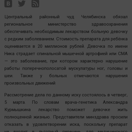
Наша победа
Общество
Центральный районный чуд Челябинска обязал
Политика
региональное министерство здравоохранения
обеспечивать необходимым лекарством больную девочку
Экономика
с редким заболеванием. Стоимость препарата для ребёнка
Происшествия
оценивается в 20 миллионов рублей. Девочка по имени
Здоровье
Ника страдает спинальной мышечной артрофией или СМА
Культура
— это заболевание, при котором характерно нарушение
Курилка
работы поперечнополосатой мускулатуры ног, головы и
шеи. Также у больных отмечаются нарушения
Мнения
произвольных движений
Спорт
Рассмотрение дела по данному иску состоялось в четверг,
Технологии
5 марта. По словам врача-генетика Александра
Курмышкина лекарство поможет девочке жить
Отраслевые темы
полноценной жизнью. Представители минздрава просили
Hедвижимость
отказать в удовлетворении иска, поскольку препарат
Образование
не входит в льготный перечень для медицинского