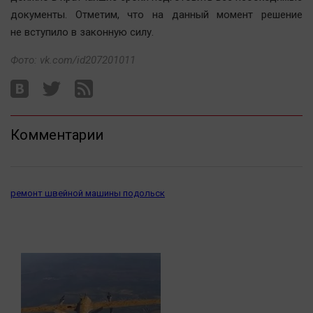
Актуальная тема
документы. Отметим, что на данный момент решение
не вступило в законную силу.
Афиша
Фото: vk.com/id207201011
Блогеркуль
Быстрый медиазавод
Вирус чтения
Вкусное
Комментарии
Гороскоп
Дети
ЖКХ
ремонт швейной машины подольск
Интервью
Качество жизни
Конкурс
Народная журналистика