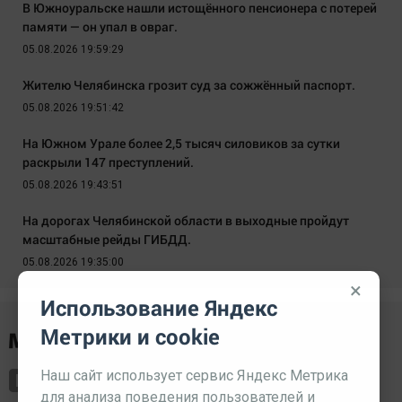
В Южноуральске нашли истощённого пенсионера с потерей
памяти — он упал в овраг.
05.08.2026 19:59:29
Жителю Челябинска грозит суд за сожжённый паспорт.
05.08.2026 19:51:42
На Южном Урале более 2,5 тысяч силовиков за сутки
раскрыли 147 преступлений.
05.08.2026 19:43:51
На дорогах Челябинской области в выходные пройдут
масштабные рейды ГИБДД.
05.08.2026 19:35:00
×
Использование Яндекс
Метрики и cookie
Наш сайт использует сервис Яндекс Метрика
для анализа поведения пользователей и