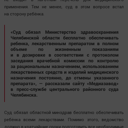
Автомобили
применения. Тем не менее, суд в этом вопросе встал
XX век: криминальные уроки
на сторону ребёнка.
Банки
Медиаграмотность
«Суд обязал Министерство здравоохранения
Челябинской области бесплатно обеспечивать
Медицина
ребенка, лекарственным препаратом в полном
объеме по жизненным показаниям
Новости компаний
и в дозировке в соответствии с протоколом
заседания врачебной комиссии по контролю
Прогулки по городу Ч
за рациональным назначением, использованием
Спецпроект
лекарственных средств и изделий медицинского
назначения постоянно, до отмены указанного
Статистика
препарата», — рассказали сайту «Медиазавод»
Челябинск космический
в пресс-службе центрального районного суда
Челябинска.
Другие рубрики
Bookworms
Суд обязал областной минздрав бесплатно обеспечивать
English version
ребёнка всеми лекарствами. Помимо этого, ведомство
Online-консультация
должно в кратчайшие сроки подготовить все необходимые