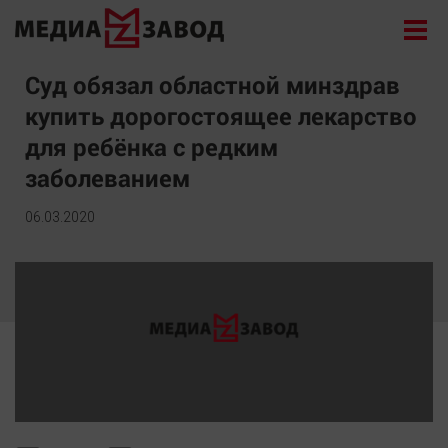
Новости
Суд обязал областной минздрав
купить дорогостоящее лекарство
Экономика
для ребёнка с редким
Происшествия
заболеванием
Общество
Политика
06.03.2020
Культура
Здоровье
Спорт
Курилка
Поиск
Архив