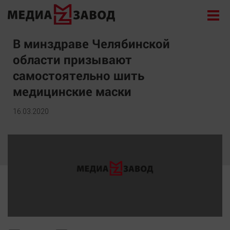
Новости
В минздраве Челябинской
области призывают
Экономика
самостоятельно шить
Происшествия
медицинские маски
Общество
Политика
16.03.2020
Культура
Здоровье
Спорт
Курилка
Поиск
Архив