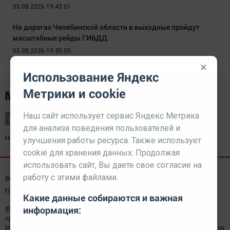
05.08.2026 19:43:51
На дорогах Челябинской области в выходные пройдут
масштабные рейды ГИБДД.
05.08.2026 19:35:00
×
Использование Яндекс
Метрики и cookie
Наш сайт использует сервис Яндекс Метрика
для анализа поведения пользователей и
Наш партнер
kurorty-sochi.ru
улучшения работы ресурса. Также использует
cookie для хранения данных. Продолжая
использовать сайт, Вы даете свое согласие на
работу с этими файлами.
Выходные данные СМИ
Реклама
Вакансии
Пользовательское соглашение
Какие данные собираются и важная
информация:
© 2026 МЕДИАЗАВОД — Сайт может содержать контент,
предназначенный для лиц 18+
Мнение редакции может не совпадать с мнением отдельных авторов.При