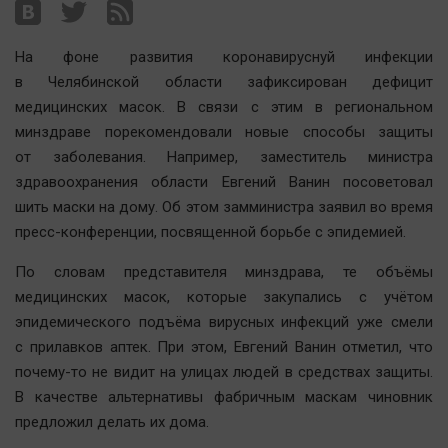
Наша победа
Общество
На фоне развития коронавируснуй инфекции
Политика
в Челябинской области зафиксирован дефицит
медицинских масок. В связи с этим в региональном
Экономика
минздраве порекомендовали новые способы защиты
Происшествия
от заболевания. Например, заместитель министра
Здоровье
здравоохранения области Евгений Ванин посоветовал
Культура
шить маски на дому. Об этом замминистра заявил во время
Курилка
пресс-конференции, посвященной борьбе с эпидемией.
Мнения
По словам представителя минздрава, те объёмы
медицинских масок, которые закупались с учётом
Спорт
эпидемического подъёма вирусных инфекций уже смели
Технологии
с прилавков аптек. При этом, Евгений Ванин отметил, что
почему-то не видит на улицах людей в средствах защиты.
Отраслевые темы
В качестве альтернативы фабричным маскам чиновник
Hедвижимость
предложил делать их дома.
Образование