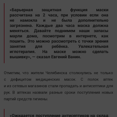
Автомобили
«Барьерная защитная функция маски
XX век: криминальные уроки
рассчитана на 2 часа, при условии если она
Банки
не намокла и не была дополнительно
загрязнена. Каждые два часа маска должна
Медиаграмотность
меняться. Давайте поднимем наши запасы
Медицина
марли дома, посмотрим в интернете, как
пошить. Это можно рассмотреть с точки зрения
занятия для ребёнка. Увлекательная
Новости компаний
иглотерапия. На маске можно сделать
вышивку», — сказал Евгений Ванин.
Прогулки по городу Ч
Спецпроект
Отметим, что жители Челябинска столкнулись не только
Статистика
с дефицитом медицинских масок. С полок аптек
Челябинск космический
и из сетевых магазинов стали пропадать и антисептики для
Другие рубрики
рук. В аптеках назвали разные сроки поступления новых
Bookworms
партий средств гигиены.
English version
Online-консультация
«Ожидается поступление антисептиков на склад