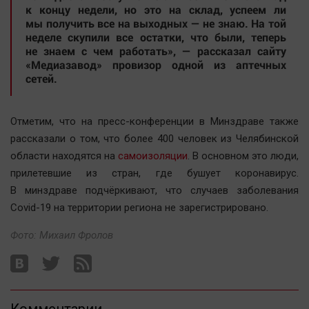
Актуальная тема
к концу недели, но это на склад, успеем ли
мы получить все на выходных — не знаю. На той
неделе скупили все остатки, что были, теперь
Афиша
не знаем с чем работать», — рассказал сайту
«Медиазавод» провизор одной из аптечных
Блогеркуль
сетей.
Быстрый медиазавод
Вирус чтения
Отметим, что на пресс-конференции в Минздраве также
Вкусное
рассказали о том, что более 400 человек из Челябинской
Гороскоп
области находятся на
самоизоляции
. В основном это люди,
Дети
прилетевшие из стран, где бушует коронавирус.
В минздраве подчёркивают, что случаев заболевания
ЖКХ
Covid-19 на территории региона не зарегистрировано.
Интервью
Качество жизни
Фото: Михаил Фролов
Конкурс
Народная журналистика