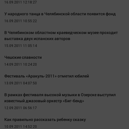
Наука
16.09.2011 12:18:27
Обсуждаем
У народного танца в Челябинской области появится фонд
Отдых
16.09.2011 10:55:22
Персона
В Челябинском областном краеведческом музее проходит
Последняя инстанция
выставка двух испанских авторов
Светская жизнь
15.09.2011 11:05:14
Тенденции
Чешские славности
Точка на карте
14.09.2011 10:24:20
Фестиваль «Аракуль-2011» отметил юбилей
13.09.2011 04:07:50
В рамках фестиваля высокой музыки в Озерске выступил
известный джазовый оркестр «Биг-бенд»
12.09.2011 06:56:17
Как правильно рассказать ребенку сказку
10.09.2011 14:52:20