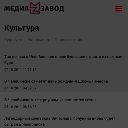
Новости
Культура
Экономика
Культура
Экономика
Происшествия
Происшествия
Общество
Три вечера в Челябинской опере бушевали страсти и снежные
Политика
бури
Культура
07.10.2011 11:25:15
Здоровье
В Челябинске отметят день рождения Джона Леннона
07.10.2011 04:59:57
Спорт
Курилка
В Челябинском театре драмы начинается сезон
05.10.2011 08:54:26
Поиск
Легендарный спектакль Вячеслава Полунина вновь будет
Архив
сыгран в Челябинске