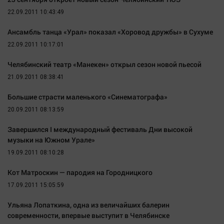
Актуальная тема
22.09.2011 10:43:49
Ансамбль танца «Урал» показал «Хоровод дружбы» в Сухуме
Афиша
22.09.2011 10:17:01
Блогеркуль
Быстрый медиазавод
Челябинский театр «Манекен» открыл сезон новой пьесой
21.09.2011 08:38:41
Вирус чтения
Вкусное
Большие страсти маленького «Синематографа»
Гороскоп
20.09.2011 08:13:59
Дети
Завершился I международный фестиваль Дни высокой
ЖКХ
музыки на Южном Урале»
Интервью
19.09.2011 08:10:28
Качество жизни
Кот Матроскин — пародия на Городницкого
17.09.2011 15:05:59
Конкурс
Ульяна Лопаткина, одна из величайших балерин
Народная журналистика
современности, впервые выступит в Челябинске