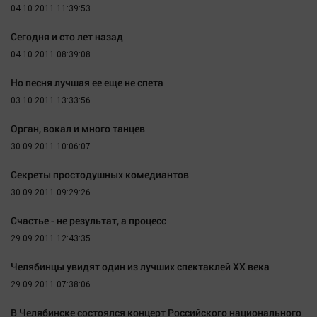
04.10.2011 11:39:53
Наша победа
Общество
Сегодня и сто лет назад
Политика
04.10.2011 08:39:08
Экономика
Но песня лучшая ее еще не спета
Происшествия
03.10.2011 13:33:56
Здоровье
Орган, вокал и много танцев
Культура
30.09.2011 10:06:07
Курилка
Секреты простодушных комедиантов
Мнения
30.09.2011 09:29:26
Счастье - не результат, а процесс
Спорт
29.09.2011 12:43:35
Технологии
Отраслевые темы
Челябинцы увидят один из лучших спектаклей XX века
Hедвижимость
29.09.2011 07:38:06
Образование
В Челябинске состоялся концерт Российского национального