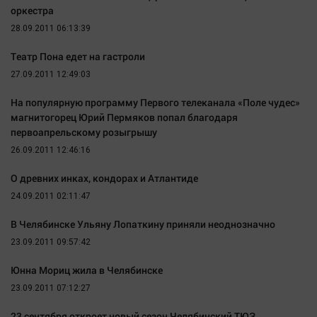
оркестра
Автомобили
28.09.2011 06:13:39
XX век: криминальные уроки
Банки
Театр Пона едет на гастроли
Медиаграмотность
27.09.2011 12:49:03
Медицина
На популярную программу Первого телеканала «Поле чудес»
магнитогорец Юрий Пермяков попал благодаря
первоапрельскому розыгрышу
Новости компаний
26.09.2011 12:46:16
Прогулки по городу Ч
Спецпроект
О древних инках, кондорах и Атлантиде
24.09.2011 02:11:47
Статистика
Челябинск космический
В Челябинске Ульяну Лопаткину приняли неоднозначно
Другие рубрики
23.09.2011 09:57:42
Bookworms
Юнна Мориц жила в Челябинске
English version
23.09.2011 07:12:27
Online-консультация
23 сентября откроет новый сезон Челябинский ТЮЗ