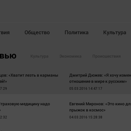
твия
Общество
Политика
Культура
Происшествия
Общество
Пол
рвью
Культура
Экономика
Происшествия
илка
ов: «Хватит лезть в карманы
Дмитрий Дюжев: «Я хочу изме
ей!»
отношение в мире к русским»
27:29
05.03.2016 14:47:17
«Страховую медицину надо
Евгений Миронов: «Это кино для
Новости компаний
Афиша
»
прыжок в космос»
Прогулки по городу Ч
Блогеркуль
42:32
04.03.2016 15:28:38
Спецпроект
Быстрый медиазавод