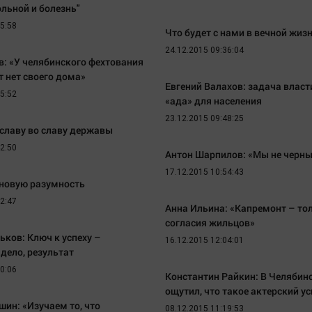
ольной и болезнь"
55:58
Что будет с нами в вечной жиз
24.12.2015 09:36:04
: «У челябинского фехтования
т нет своего дома»
Евгений Валахов: задача власт
55:52
«ада» для населения
23.12.2015 09:48:25
 славу во славу державы
42:50
Антон Шарпилов: «Мы не черны
17.12.2015 10:54:43
 новую разумность
22:47
Анна Ильина: «Капремонт – тол
согласия жильцов»
ьков: Ключ к успеху –
16.12.2015 12:04:01
 дело, результат
30:06
Константин Райкин: В Челябин
ощутил, что такое актерский ус
шин: «Изучаем то, что
08.12.2015 11:19:53