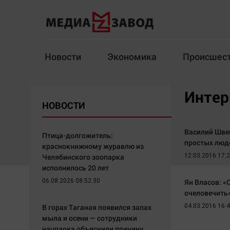
Новости
Экономика
Происшес
Новости
Экономика
Инте
НОВОСТИ
Здоровье
Спорт
Кур
Василий Швец
Птица-долгожитель:
простых люд
краснокнижному журавлю из
Челябинского зоопарка
12.03.2016 17:
Архив
исполнилось 20 лет
06.08.2026 08:52:30
Ян Власов: 
Наша победа
Спорт
очеловечить
Общество
Технологии
В горах Таганая появился запах
04.03.2016 16:
мыла и осени — сотрудники
Политика
Отраслевые темы
нацпарка объяснили причину