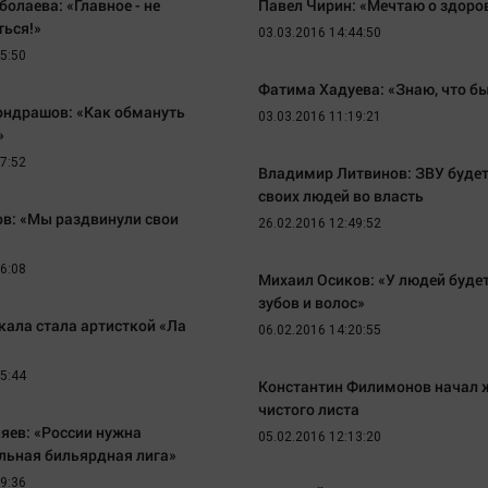
лаева: «Главное - не
Павел Чирин: «Мечтаю о здоро
Статистика
Вирус чтения
ться!»
03.03.2016 14:44:50
Челябинск космический
Вкусное
05:50
Другие рубрики
Гороскоп
Фатима Хадуева: «Знаю, что бы
Bookworms
Дети
ондрашов: «Как обмануть
03.03.2016 11:19:21
»
English version
ЖКХ
27:52
Online-консультация
Владимир Литвинов: ЗВУ будет
Интервью
своих людей во власть
Актуальная тема
Качество жизни
в: «Мы раздвинули свои
26.02.2016 12:49:52
16:08
Михаил Осиков: «У людей буде
зубов и волос»
кала стала артисткой «Ла
06.02.2016 14:20:55
15:44
Константин Филимонов начал 
чистого листа
яев: «России нужна
05.02.2016 12:13:20
льная бильярдная лига»
49:36