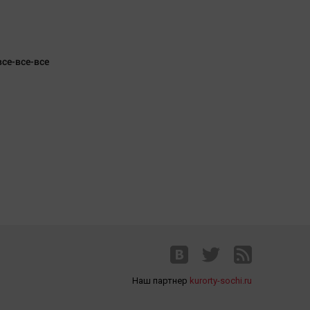
все-все-все
Наш партнер
kurorty-sochi.ru