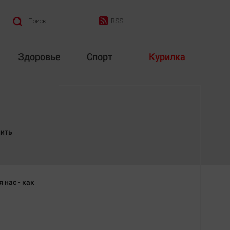
RSS
Поиск
Здоровье
Спорт
Курилка
итика
Культура
нить
 нас - как
Конкурс
Народная журналистика
Наука