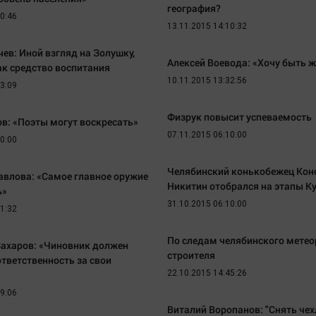
география?
50:46
13.11.2015 14:10:32
ев: Иной взгляд на Золушку,
Алексей Воевода: «Хочу быть 
ак средство воспитания
10.11.2015 13:32:56
33:09
Физрук повысит успеваемость
в: «Поэты могут воскресать»
07.11.2015 06:10:00
00:00
Челябинский конькобежец Кон
авлова: «Самое главное оружие
Никитин отобрался на этапы К
ь»
31.10.2015 06:10:00
11:32
По следам челябинского метео
Захаров: «Чиновник должен
строителя
ответственность за свои
22.10.2015 14:45:26
19:06
Виталий Воропанов: "Снять че