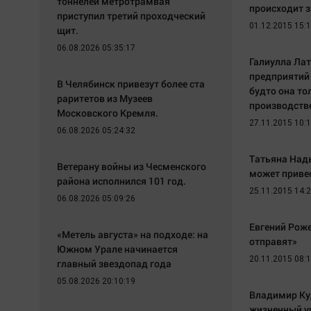
тоннелей метротрамвая
происходит 
приступил третий проходческий
01.12.2015 15:
щит.
06.08.2026 05:35:17
Галиулла Ла
предприятий 
В Челябинск привезут более ста
будто она т
раритетов из Музеев
производств
Московского Кремля.
27.11.2015 10:
06.08.2026 05:24:32
Татьяна Над
Ветерану войны из Чесменского
может приве
района исполнился 101 год.
25.11.2015 14:
06.08.2026 05:09:26
Евгений Роже
«Метель августа» на подходе: на
отправят»
Южном Урале начинается
20.11.2015 08:
главный звездопад года
05.08.2026 20:10:19
Владимир Ку
жизненный у