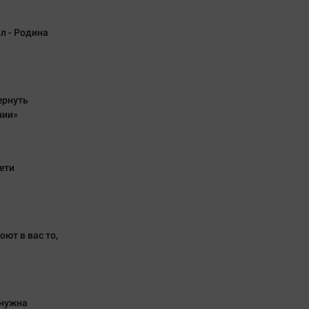
л - Родина
ернуть
нии»
ети
ют в вас то,
 нужна