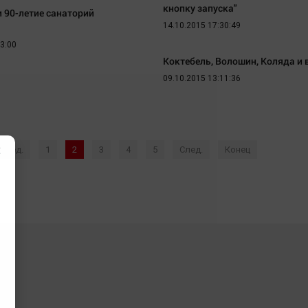
кнопку запуска"
 90-летие санаторий
14.10.2015 17:30:49
03:00
Коктебель, Волошин, Коляда и 
09.10.2015 13:11:36
×
Пред.
1
2
3
4
5
След.
Конец