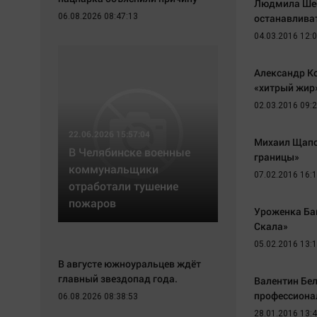
Людмила Шебо
Экономика
Hедвижимость
06.08.2026 08:47:13
останавлива
Происшествия
Образование
04.03.2016 12:
Здоровье
Автомобили
Культура
XX век: криминальные уроки
Александр К
«хитрый жир
Курилка
Банки
02.03.2016 09:
Мнения
Медиаграмотность
Медицина
22.06.2026 15:57:04
Михаил Щапо
В Челябинске военные
границы»
коммунальщики
07.02.2016 16:
отработали тушение
пожаров
Уроженка Ба
Скала»
05.02.2016 13:
В августе южноуральцев ждёт
главный звездопад года.
Валентин Бел
профессиона
06.08.2026 08:38:53
28.01.2016 13: