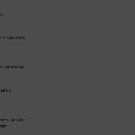
ни
и – избежать
е копатели»
ько с
ске я впервые
пех