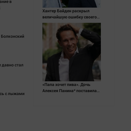
ание в
к
Хантер Байден раскрыл
величайшую ошибку своего
отца: бездействие против
Трампа
у Болконский
 давно стал
«Папа хочет пива». Дочь
Алексея Панина* поставила
юсь с лыжами
отцу печальный диагноз