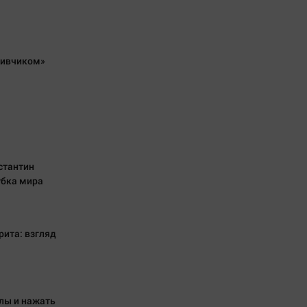
живчиком»
стантин
убка мира
рита: взгляд
хлы и нажать