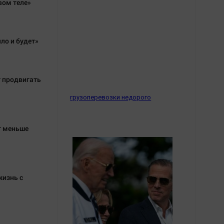
вом теле»
Обсуждаем
Отдых
Персона
ло и будет»
Последняя инстанция
Светская жизнь
 продвигать
Тенденции
Точка на карте
грузоперевозки недорого
т меньше
жизнь с