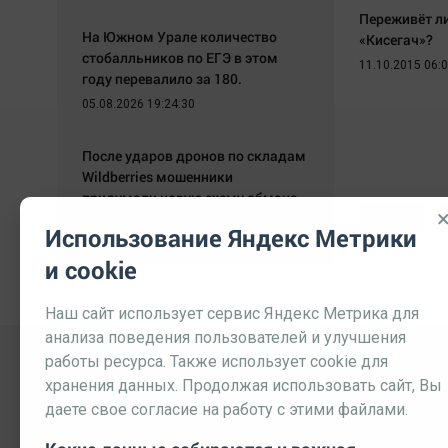
Переживёт ли
На Южном Урале количество
«Кисегач»?
стобалльников по ЕГЭ в этом
11.10.2015 06:
году перевалило за 180.
05.08.2026 19:24:30
После ударов дронов по складам
Wildberries мошенники
придумали новую схему обмана.
Начало
05.08.2026 19:17:49
Использование Яндекс Метрики
и cookie
Наш сайт использует сервис Яндекс Метрика для
анализа поведения пользователей и улучшения
работы ресурса. Также использует cookie для
хранения данных. Продолжая использовать сайт, Вы
даете свое согласие на работу с этими файлами.