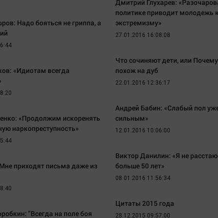
Дмитрий Глухарев: «Разочаров
политике приводит молодежь 
ров: Надо бояться не гриппа, а
экстремизму»
ний
27.01.2016 16:08:08
46:44
Что сочиняют дети, или Почем
ков: «Идиотам всегда
похож на дуб
»
22.01.2016 12:36:17
28:20
Андрей Бабин: «Слабый пол уже
ченко: «Продолжим искоренять
сильным»
ную наркопреступность»
12.01.2016 10:06:00
05:44
Виктор Данилин: «Я не расста
«Мне приходят письма даже из
больше 50 лет»
08.01.2016 11:56:34
48:40
Цитаты 2015 года
робкин: "Всегда на поле боя
28.12.2015 09:57:00