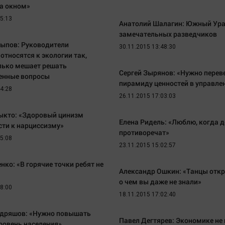
за окном»
15:13
Анатолий Шалагин: Южный Ура
замечательных разведчиков
тыпов: Руководители
30.11.2015 13:48:30
относятся к экологии так,
олько мешает решать
Сергей Зырянов: «Нужно перев
енные вопросы
пирамиду ценностей в управле
14:28
26.11.2015 17:03:03
ыкто: «Здоровый цинизм
Елена Ридель: «Люблю, когда д
сти к нарциссизму»
противоречат»
25:08
23.11.2015 15:02:57
нко: «В горячие точки ребят не
Александр Ошкин: «Танцы откро
о чем вы даже не знали»
18:00
18.11.2015 17:02:40
дряшов: «Нужно повышать
Павел Дегтярев: Экономике не
ровень населения»