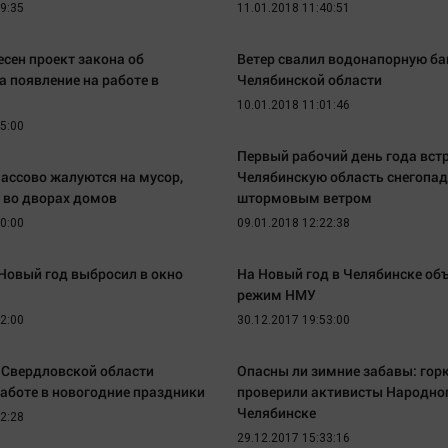
59:35
11.01.2018 11:40:51
есен проект закона об
Ветер свалил водонапорную ба
а появление на работе в
Челябинской области
10.01.2018 11:01:46
45:00
Первый рабочий день года вст
ассово жалуются на мусор,
Челябинскую область снегопа
 во дворах домов
штормовым ветром
20:00
09.01.2018 12:22:38
Новый год выбросил в окно
На Новый год в Челябинске об
режим НМУ
32:00
30.12.2017 19:53:00
 Свердловской области
Опасны ли зимние забавы: горк
работе в новогодние праздники
проверили активисты Народног
Челябинске
52:28
29.12.2017 15:33:16