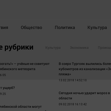
твия
Общество
Политика
Культура
Происшествия
Общество
Пол
е рубрики
Культура
Экономика
Происш
илка
рогать!» – учёные не советуют
В озеро Тургояк вылились боле
лябинского метеорита
кубометров из канализации «З
пляжа»
26:05
13.02.2018 14:52:10
ит ущерб?
Новости компаний
Афиша
Сегодня ночью ударит мороз в
39:25
области
Прогулки по городу Ч
Блогеркуль
09.02.2018 16:13:42
Спецпроект
Быстрый медиазавод
лябинской области могут