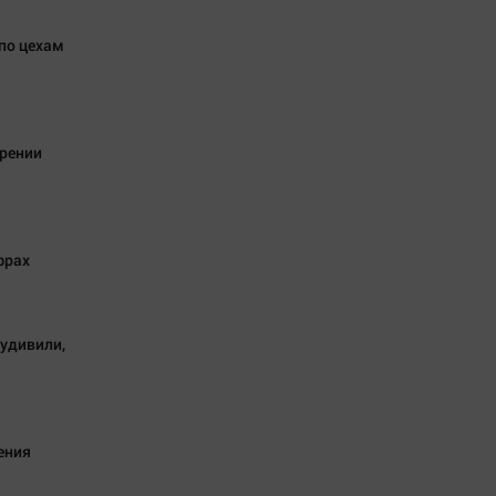
по цехам
ерении
фрах
 удивили,
ения