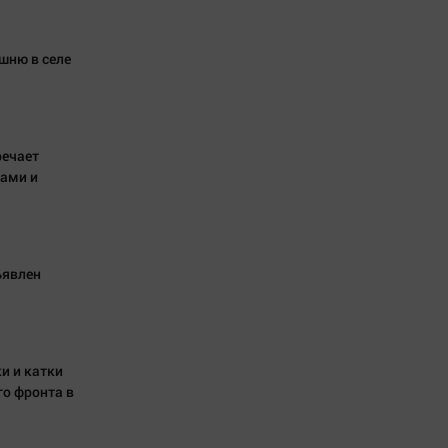
шню в селе
речает
дами и
ъявлен
и и катки
о фронта в