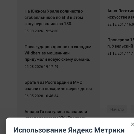
Анна Леготи
На Южном Урале количество
искусстве яв
стобалльников по ЕГЭ в этом
году перевалило за 180.
22.12.2017 16:
05.08.2026 19:24:30
Проверили 1
п. Увельский
После ударов дронов по складам
Wildberries мошенники
21.12.2017 11:
придумали новую схему обмана.
05.08.2026 19:17:49
Братья из Росгвардии и МЧС
спасли на пожаре четверых детей
06.05.2020 10:46:34
Начало
Анвара Гатиятулина назначили
новым тренером ХК «Трактор»
05.05.2020 11:35:44
Использование Яндекс Метрики