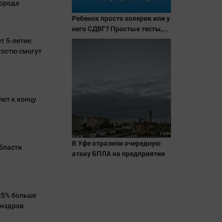
города
Ребенок просто холерик или у
него СДВГ? Простые тесты,
которые помогут
т 5-летие:
разобраться
гостю смогут
ют к концу
В Уфе отразили очередную
области
атаку БПЛА на предприятия
 25% больше
инздрав