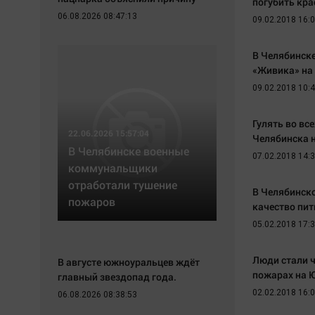
погубить кр
Экономика
Hедвижимость
06.08.2026 08:47:13
09.02.2018 16:
Происшествия
Образование
Здоровье
Автомобили
В Челябинск
Культура
XX век: криминальные уроки
«Живика» на
09.02.2018 10:
Курилка
Банки
Мнения
Медиаграмотность
Гулять во вс
Медицина
22.06.2026 15:57:04
Челябинска 
В Челябинске военные
07.02.2018 14:
коммунальщики
отработали тушение
В Челябинск
пожаров
качество пи
05.02.2018 17:
Люди стали 
В августе южноуральцев ждёт
пожарах на 
главный звездопад года.
02.02.2018 16:
06.08.2026 08:38:53