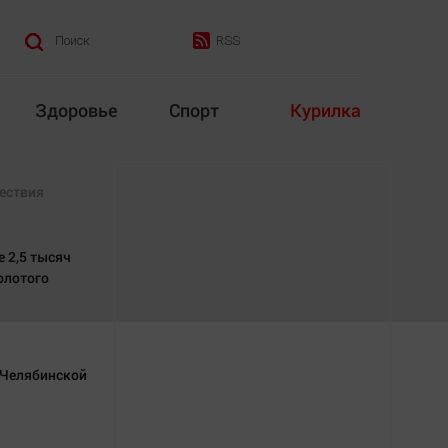
RSS
Поиск
Здоровье
Спорт
Курилка
итика
Культура
ествия
е 2,5 тысяч
олотого
Конкурс
 Челябинской
Народная журналистика
Наука