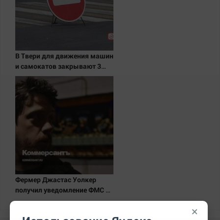
В Твери для движения машин
и самокатов закрывают 3
улицы
Фермер Джастас Уолкер
получил уведомление ФМС о
депортации из России
×