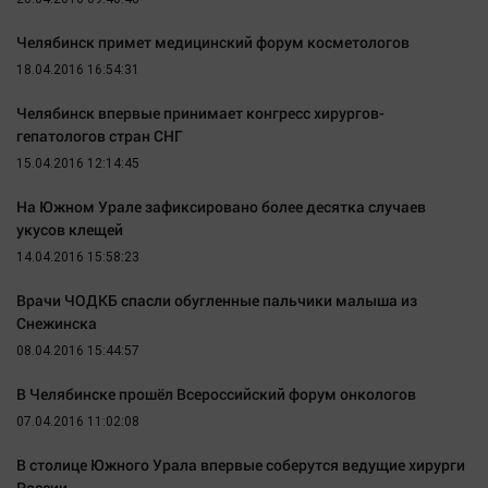
Актуальная тема
Челябинск примет медицинский форум косметологов
18.04.2016 16:54:31
Афиша
Блогеркуль
Челябинск впервые принимает конгресс хирургов-
гепатологов стран СНГ
Быстрый медиазавод
15.04.2016 12:14:45
Вирус чтения
Вкусное
На Южном Урале зафиксировано более десятка случаев
укусов клещей
Гороскоп
14.04.2016 15:58:23
Дети
Врачи ЧОДКБ спасли обугленные пальчики малыша из
ЖКХ
Снежинска
Интервью
08.04.2016 15:44:57
Качество жизни
В Челябинске прошёл Всероссийский форум онкологов
07.04.2016 11:02:08
Конкурс
Народная журналистика
В столице Южного Урала впервые соберутся ведущие хирурги
России