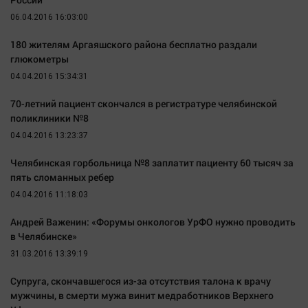
Наука
06.04.2016 16:03:00
Обсуждаем
Отдых
180 жителям Аргаяшского района бесплатно раздали
глюкометры
Персона
04.04.2016 15:34:31
Последняя инстанция
70-летний пациент скончался в регистратуре челябинской
Светская жизнь
поликлиники №8
Тенденции
04.04.2016 13:23:37
Точка на карте
Челябинская горбольница №8 заплатит пациенту 60 тысяч за
пять сломанных ребер
04.04.2016 11:18:03
Андрей Важенин: «Форумы онкологов УрФО нужно проводить
в Челябинске»
31.03.2016 13:39:19
Супруга, скончавшегося из-за отсутствия талона к врачу
мужчины, в смерти мужа винит медработников Верхнего