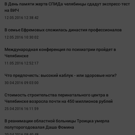
В День памяти жертв СПИДа челябинцы сдадут экспресс-тест
Автомобили
на ВИЧ
XX век: криминальные уроки
12.05.2016 12:38:42
Банки
В семье Ефремовых сложилась династия профессионалов
Медиаграмотность
12.05.2016 10:30:02
Медицина
Международная конференция по психиатрии пройдет в
Челябинске
Новости компаний
11.05.2016 12:52:17
Прогулки по городу Ч
Что предпочесть: высокий каблук - или здоровые ноги?
Спецпроект
30.04.2016 09:03:00
Статистика
Челябинск космический
Стоимость строительства перинатального центра в
Челябинске возросла почти на 450 миллионов рублей
Другие рубрики
25.04.2016 16:11:59
Bookworms
English version
В реанимации областной больницы Троицка умерла
полуторогодовалая Даша Фомина
Online-консультация
20.04.2016 09:40:48