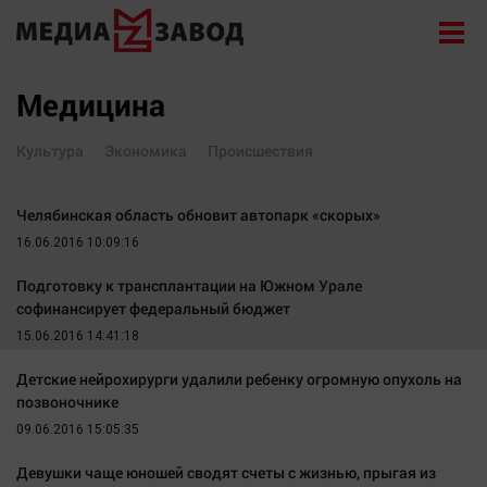
Новости
Медицина
Экономика
Культура
Экономика
Происшествия
Происшествия
Общество
Челябинская область обновит автопарк «скорых»
Политика
16.06.2016 10:09:16
Культура
Подготовку к трансплантации на Южном Урале
Здоровье
софинансирует федеральный бюджет
15.06.2016 14:41:18
Спорт
Курилка
Детские нейрохирурги удалили ребенку огромную опухоль на
позвоночнике
Поиск
09.06.2016 15:05:35
Архив
Девушки чаще юношей сводят счеты с жизнью, прыгая из