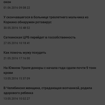
окон
Наша победа
01.06.2016 09:08:22
Общество
У скончавшегося в больнице трехлетнего мальчика из
Политика
Коркино обнаружен ротавирус
Экономика
30.05.2016 10:48:52
Происшествия
Саткинская ЦРБ перейдет в госсобственность
Здоровье
27.05.2016 10:18:41
Культура
Как помочь мужу похудеть
Курилка
21.05.2016 17:16:00
Мнения
На Южном Урале доноры с начала года сдали почти 9 тонн
крови
Спорт
13.05.2016 15:37:09
Технологии
Отраслевые темы
В Челябинске женщина, страдающая волчанкой, родила
здорового ребенка
Hедвижимость
13.05.2016 10:02:27
Образование