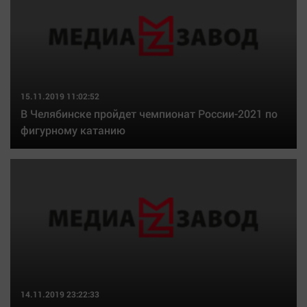
Наша победа
Общество
Политика
Экономика
Происшествия
15.11.2019 11:02:52
В Челябинске пройдет чемпионат России-2021 по
Здоровье
фигурному катанию
Культура
Курилка
Мнения
Спорт
Технологии
Отраслевые темы
Hедвижимость
14.11.2019 23:22:33
Образование