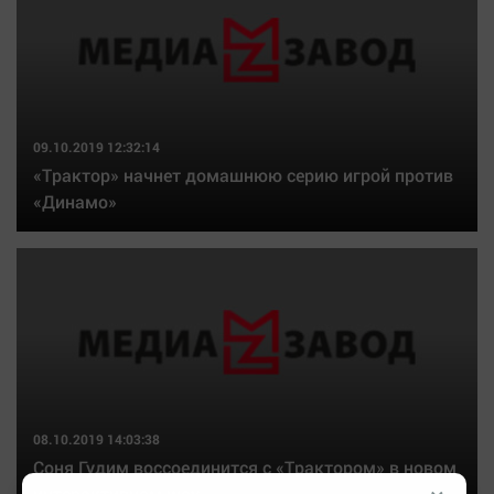
09.10.2019 12:32:14
«Трактор» начнет домашнюю серию игрой против
«Динамо»
08.10.2019 14:03:38
Соня Гудим воссоединится с «Трактором» в новом
интерактивном шоу