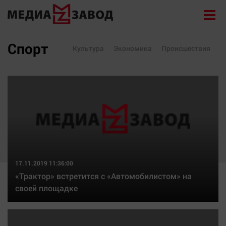
Новости
Спорт
Культура
Экономика
Происшествия
Экономика
Происшествия
Общество
Политика
Культура
Здоровье
Спорт
17.11.2019 11:36:00
«Трактор» встретится с «Автомобилистом» на
Курилка
своей площадке
Поиск
Архив