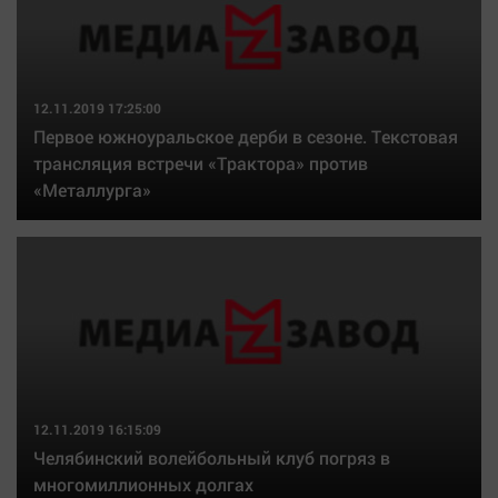
Наука
Обсуждаем
Отдых
Персона
12.11.2019 17:25:00
Первое южноуральское дерби в сезоне. Текстовая
Последняя инстанция
трансляция встречи «Трактора» против
Светская жизнь
«Металлурга»
Тенденции
Точка на карте
12.11.2019 16:15:09
Челябинский волейбольный клуб погряз в
многомиллионных долгах