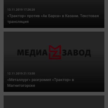
Актуальная тема
13.11.2019 17:26:20
«Трактор» против «Ак Барса» в Казани. Текстовая
Афиша
трансляция
Блогеркуль
Быстрый медиазавод
Вирус чтения
Вкусное
Гороскоп
Дети
ЖКХ
12.11.2019 21:13:50
Интервью
«Металлург» разгромил «Трактор» в
Качество жизни
Магнитогорске
Конкурс
Народная журналистика