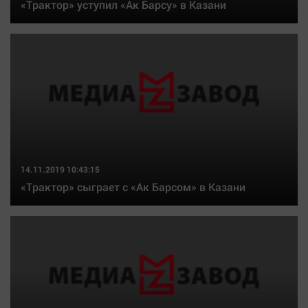
«Трактор» уступил «Ак Барсу» в Казани
Автомобили
XX век: криминальные уроки
Банки
Медиаграмотность
Медицина
Новости компаний
Прогулки по городу Ч
14.11.2019 10:43:15
Спецпроект
«Трактор» сыграет с «Ак Барсом» в Казани
Статистика
Челябинск космический
Другие рубрики
Bookworms
English version
Online-консультация