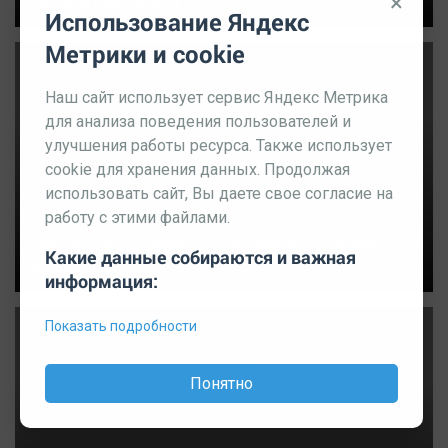
×
Использование Яндекс
Метрики и cookie
Наш сайт использует сервис Яндекс Метрика
для анализа поведения пользователей и
улучшения работы ресурса. Также использует
cookie для хранения данных. Продолжая
использовать сайт, Вы даете свое согласие на
07.10.2019 21:25:30
работу с этими файлами.
«Металлург» с сухим счетом обыграл «Салават
Какие данные собираются и важная
Юлаев»
информация:
Показать подробности
Понятно