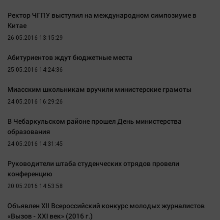
Наша победа
Ректор ЧГПУ выступил на международном симпозиуме в
Общество
Китае
Политика
26.05.2016 13:15:29
Экономика
Абитуриентов ждут бюджетные места
Происшествия
25.05.2016 14:24:36
Здоровье
Миасским школьникам вручили министерские грамоты
Культура
24.05.2016 16:29:26
Курилка
В Чебаркульском районе прошел День министерства
Мнения
образования
24.05.2016 14:31:45
Спорт
Руководители штаба студенческих отрядов провели
Технологии
конференцию
Отраслевые темы
20.05.2016 14:53:58
Hедвижимость
Объявлен XII Всероссийский конкурс молодых журналистов
Образование
«Вызов - XXI век» (2016 г.)