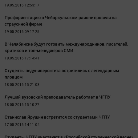
Автомобили
19.05.2016 12:53:17
XX век: криминальные уроки
Профориентацию в Чебаркульском районе провели на
Банки
страусиной ферме
Медиаграмотность
19.05.2016 09:17:25
Медицина
В Челябинске будут готовить международников, писателей,
критиков и топ-менеджеров СМИ
Новости компаний
18.05.2016 17:14:41
Прогулки по городу Ч
Студенты педуниверситета встретились с легендарным
пловцом
Спецпроект
18.05.2016 15:21:03
Статистика
Челябинск космический
Лучший вузовский преподаватель работает в ЧГПУ
Другие рубрики
18.05.2016 15:10:27
Bookworms
Станислав Ярушин встретится со студентами ЧГПУ
English version
17.05.2016 14:11:04
Online-консультация
Студенты ЧГПУ участвуют в «Российской студенческой весне»