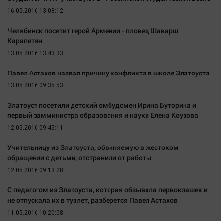
Актуальная тема
16.05.2016 13:08:12
Челябинск посетит герой Армении - пловец Шаварш
Афиша
Карапетян
Блогеркуль
13.05.2016 13:43:33
Быстрый медиазавод
Павел Астахов назвал причину конфликта в школе Златоуста
Вирус чтения
13.05.2016 09:35:53
Вкусное
Златоуст посетили детский омбудсмен Ирина Буторина и
Гороскоп
первый замминистра образования и науки Елена Коузова
Дети
12.05.2016 09:45:11
ЖКХ
Учительницу из Златоуста, обвиняемую в жестоком
Интервью
обращении с детьми, отстранили от работы
Качество жизни
12.05.2016 09:13:28
С педагогом из Златоуста, которая обзывала первоклашек и
Конкурс
не отпускала их в туалет, разберется Павел Астахов
Народная журналистика
11.05.2016 10:20:08