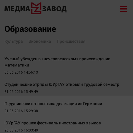
Новости
Образование
Экономика
Культура
Экономика
Происшествия
Происшествия
Общество
Ученый убежден в «нечеловеческом» происхождении
Политика
математики
Культура
06.06.2016 14:56:13
Здоровье
Студенческие отряды ЮУрГАУ открыли трудовой семестр
31.05.2016 15:49:49
Спорт
Курилка
Педуниверситет посетила делегация из Германии
31.05.2016 15:29:38
Поиск
ЮУрГАУ прошел фестиваль иностранных языков
Архив
26.05.2016 16:03:49