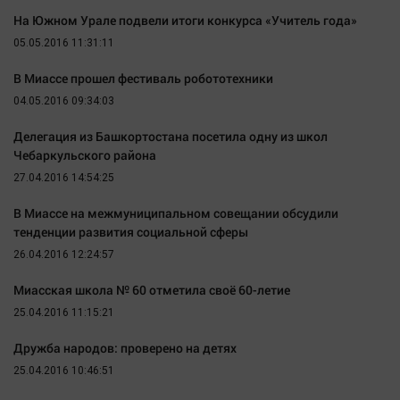
Наука
На Южном Урале подвели итоги конкурса «Учитель года»
Обсуждаем
05.05.2016 11:31:11
Отдых
В Миассе прошел фестиваль робототехники
Персона
04.05.2016 09:34:03
Последняя инстанция
Делегация из Башкортостана посетила одну из школ
Светская жизнь
Чебаркульского района
Тенденции
27.04.2016 14:54:25
Точка на карте
В Миассе на межмуниципальном совещании обсудили
тенденции развития социальной сферы
26.04.2016 12:24:57
Миасская школа № 60 отметила своё 60-летие
25.04.2016 11:15:21
Дружба народов: проверено на детях
25.04.2016 10:46:51